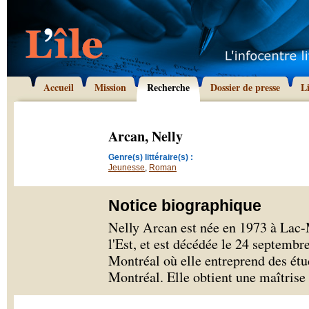
Accueil
Mission
Recherche
Dossier de presse
L
Arcan, Nelly
Genre(s) littéraire(s) :
Jeunesse
,
Roman
Notice biographique
Nelly Arcan est née en 1973 à Lac-
l'Est, et est décédée le 24 septembr
Montréal où elle entreprend des étu
Montréal. Elle obtient une maîtrise e