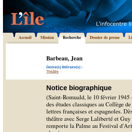
Accueil
Mission
Recherche
Dossier de presse
L
Barbeau, Jean
Genre(s) littéraire(s) :
Théâtre
Notice biographique
(Saint-Romuald, le 10 février 1945 
des études classiques au Collège de 
lettres françaises et espagnoles. Dè
théâtre avec Serge Laliberté et Gu
remporte la Palme au Festival d'Ar