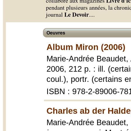
Livre d'ic
collaboré aux magazines
pendant plusieurs années, la chroni
Le Devoir
journal
.
...
Oeuvres
Album Miron (2006)
Marie-Andrée Beaudet,
2006, 212 p. : ill. (cert
coul.), portr. (certains 
ISBN : 978-2-89006-781
Charles ab der Halde
Marie-Andrée Beaudet,