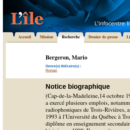
Accueil
Mission
Recherche
Dossier de presse
L
Bergeron, Mario
Genre(s) littéraire(s) :
Roman
Notice biographique
(Cap-de-la-Madeleine,14 octobre 1
a exercé plusieurs emplois, notamme
radiophoniques de Trois-Rivières, a
1993 à l'Université du Québec à Tro
diplôme en enseignement secondaire