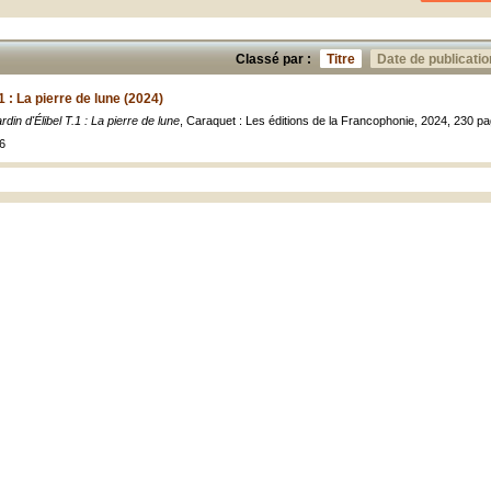
Classé par :
Titre
Date de publicatio
.1 : La pierre de lune (2024)
ardin d'Élibel T.1 : La pierre de lune
, Caraquet : Les éditions de la Francophonie, 2024, 230 p
6