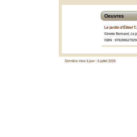
Oeuvres
Le jardin d'Élibel T
Ginette Bertrand,
Le j
ISBN : 978289627929
Dernière mise à jour : 6 juillet 2026