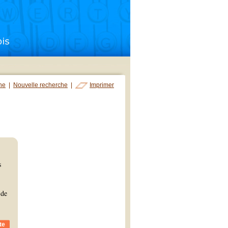
che
|
Nouvelle recherche
|
Imprimer
s
 de
te