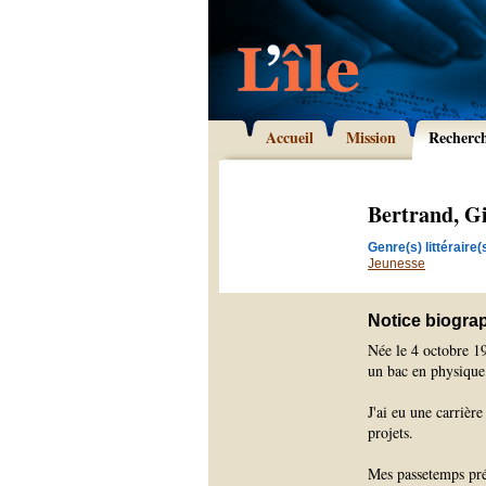
Accueil
Mission
Recherc
Bertrand, Gi
Genre(s) littéraire(s
Jeunesse
Notice biogra
Née le 4 octobre 195
un bac en physique
J'ai eu une carrièr
projets.
Mes passetemps préf