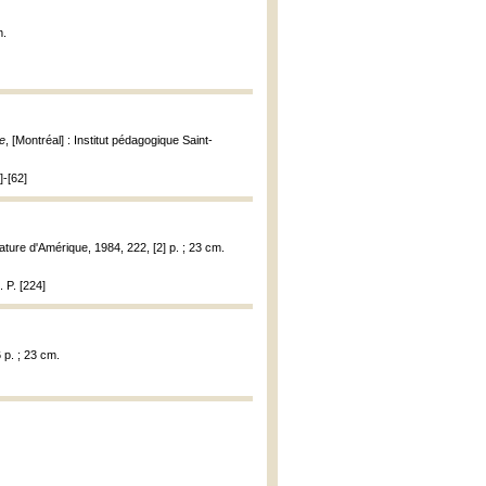
m.
ie
, [Montréal] : Institut pédagogique Saint-
]-[62]
ature d'Amérique, 1984, 222, [2] p. ; 23 cm.
. P. [224]
 p. ; 23 cm.