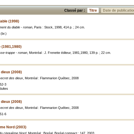
Classé par :
Titre
Date de publicatio
iable (1998)
ement du diable - roman
, Paris : Stock, 1998, 414 p. ; 24 cm.
(br.)
 (1981,1980)
se-trappe - roman
, Montréal : J. Frenette éditeur, 1981,1980, 139 p. ; 22 cm.
 dieux (2008)
secret des dieux
, Montréal : Flammarion Québec, 2008
52-3
dultes
 dieux (2008)
secret des dieux
, Montréal : Flammarion Québec, 2008
51-6
ème Nord (2003)
 du cinquième Nord
, Montréal : Boréal, Boréal compact ; 147, 2003