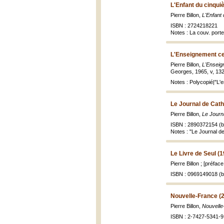
L'Enfant du cinqu
Pierre Billon,
L'Enfant
ISBN : 2724218221
Notes : La couv. porte
L'Enseignement cen
Pierre Billon,
L'Enseign
Georges, 1965, v, 132 
Notes : Polycopié|"L'en
Le Journal de Cathe
Pierre Billon,
Le Journa
ISBN : 2890372154 (br
Notes : "Le Journal de 
Le Livre de Seul (
Pierre Billon ; [préfac
ISBN : 0969149018 (br
Nouvelle-France (
Pierre Billon,
Nouvelle
ISBN : 2-7427-5341-9