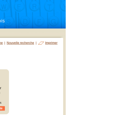
che
|
Nouvelle recherche
|
Imprimer
r
e
s
te