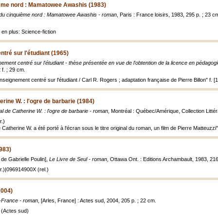
ième nord : Mamatowee Awashis (1983)
 du cinquième nord : Mamatowee Awashis - roman
, Paris : France loisirs, 1983, 295 p. ; 23 c
 en plus: Science-fiction
tré sur l'étudiant (1965)
ement centré sur l'étudiant - thèse présentée en vue de l'obtention de la licence en pédagog
f. ; 29 cm.
seignement centré sur l'étudiant / Carl R. Rogers ; adaptation française de Pierre Billon" f. [1
rine W. : l'ogre de barbarie (1984)
l de Catherine W. : l'ogre de barbarie - roman
, Montréal : Québec/Amérique, Collection Littér
.)
Catherine W. a été porté à l'écran sous le titre original du roman, un film de Pierre Matteuzzi"
1983)
e de Gabrielle Poulin],
Le Livre de Seul - roman
, Ottawa Ont. : Editions Archambault, 1983, 216
.)|096914900X (rel.)
2004)
-France - roman
, [Arles, France] : Actes sud, 2004, 205 p. ; 22 cm.
 (Actes sud)