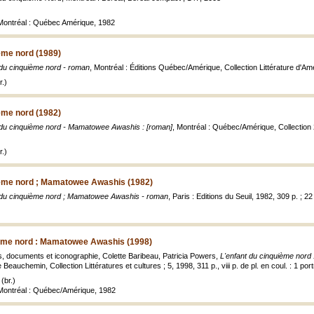
, Montréal : Québec Amérique, 1982
ème nord (1989)
 du cinquième nord - roman
, Montréal : Éditions Québec/Amérique, Collection Littérature d'Am
.)
ème nord (1982)
 du cinquième nord - Mamatowee Awashis : [roman]
, Montréal : Québec/Amérique, Collection 2
.)
ième nord ; Mamatowee Awashis (1982)
 du cinquième nord ; Mamatowee Awashis - roman
, Paris : Editions du Seuil, 1982, 309 p. ; 2
ième nord : Mamatowee Awashis (1998)
es, documents et iconographie, Colette Baribeau, Patricia Powers,
L'enfant du cinquième nord
 Beauchemin, Collection Littératures et cultures ; 5, 1998, 311 p., viii p. de pl. en coul. : 1 port
(br.)
, Montréal : Québec/Amérique, 1982