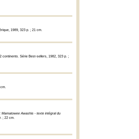
érique, 1989, 323 p. ; 21 cm.
 continents. Série Best-sellers, 1982, 323 p. ;
2 cm.
 : Mamatowee Awashis - texte intégral du
r. ; 22 cm.