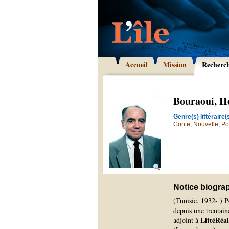
Accueil
Mission
Recherc
Bouraoui, H
Genre(s) littéraire(s
Conte
,
Nouvelle
,
Po
Notice biogra
(Tunisie, 1932- ) P
depuis une trentain
LittéRéal
adjoint à