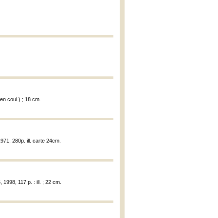
1 en coul.) ; 18 cm.
71, 280p. ill. carte 24cm.
 1998, 117 p. : ill. ; 22 cm.