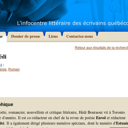
he
Dossier de presse
Liens
Contactez-nous
Retour aux résultats de la recher
édi
) :
ésie
,
Roman
phique
oète, romancier, nouvelliste et critique littéraire, Hédi Bouraoui vit à Toronto
Envol
e d'années. Il est co-rédacteur en chef de la revue de poésie
et rédacteur
ité
Estuai
. Il a également dirigé plusieurs numéros spéciaux, dont le numéro d'