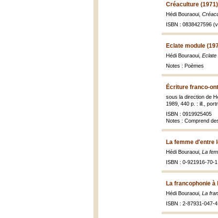
Créaculture (1971)
Hédi Bouraoui,
Créacu
ISBN : 0838427596 (v.
Eclate module (19
Hédi Bouraoui,
Eclate
Notes : Poèmes
Écriture franco-on
sous la direction de 
1989, 440 p. : ill., port
ISBN : 0919925405
Notes : Comprend de
La femme d'entre l
Hédi Bouraoui,
La fem
ISBN : 0-921916-70-1
La francophonie à 
Hédi Bouraoui,
La fra
ISBN : 2-87931-047-4