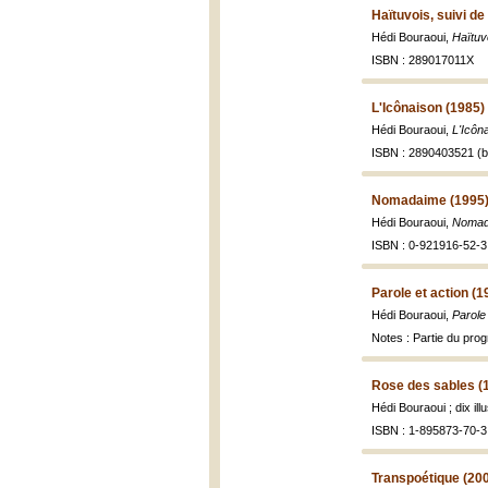
Haïtuvois, suivi de
Hédi Bouraoui,
Haïtuvo
ISBN : 289017011X
L'Icônaison (1985)
Hédi Bouraoui,
L'Icôn
ISBN : 2890403521 (br
Nomadaime (1995
Hédi Bouraoui,
Nomad
ISBN : 0-921916-52-3
Parole et action (1
Hédi Bouraoui,
Parole 
Notes : Partie du pr
Rose des sables (
Hédi Bouraoui ; dix il
ISBN : 1-895873-70-3
Transpoétique (20