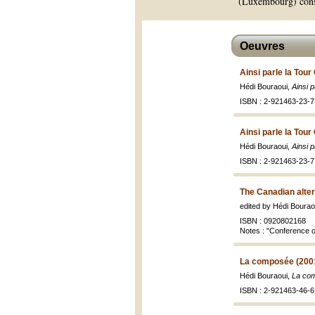
(Luxembourg) consa
Oeuvres
Ainsi parle la Tour
Hédi Bouraoui,
Ainsi 
ISBN : 2-921463-23-7
Ainsi parle la Tour
Hédi Bouraoui,
Ainsi 
ISBN : 2-921463-23-7
The Canadian alter
edited by Hédi Bourao
ISBN : 0920802168
Notes : "Conference on
La composée (200
Hédi Bouraoui,
La co
ISBN : 2-921463-46-6 