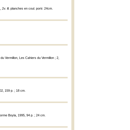
2v. ill. planches en coul. portr. 24cm.
 du Vermillon, Les Cahiers du Vermillon ; 2,
02, 159 p. ; 18 cm.
norme Boyla, 1995, 94 p. ; 24 cm.