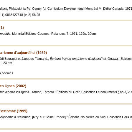
lture
, Philadelphia Pa. Center for Curriculum Development; [Montréal M. Didier Canada, 1971, 
 1)|0838427618 (v. 2) $6.25
71)
 module
, Montréal Editions Cosmos, Relances, 7, 1971, 129p. 20cm.
tarienne d'aujourd'hui (1989)
Hédi Bouraoui et Jacques Flamand.,
Écriture franco-ontarienne d'aujourd'hui
, Ottawa : Éditions
r. ; 23 cm.
s poèmes
es lignes (2002)
me d'entre les lignes - roman
, Toronto : Éditions du Gref, Collection Le beau mentir ; no 3, 20
l'estomac (1995)
ncophonie à l'estomac
, [Ivry-sur-Seine France] : Éditions Nouvelles du Sud, Collection Hors-