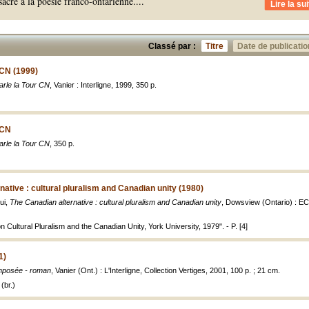
cré à la poésie franco-ontarienne.
...
Lire la sui
Classé par :
Titre
Date de publicatio
 CN (1999)
parle la Tour CN
, Vanier : Interligne, 1999, 350 p.
 CN
parle la Tour CN
, 350 p.
native : cultural pluralism and Canadian unity (1980)
ui,
The Canadian alternative : cultural pluralism and Canadian unity
, Dowsview (Ontario) : EC
 Cultural Pluralism and the Canadian Unity, York University, 1979". - P. [4]
1)
mposée - roman
, Vanier (Ont.) : L'Interligne, Collection Vertiges, 2001, 100 p. ; 21 cm.
(br.)