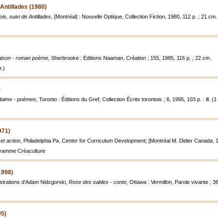
 Antillades (1980)
is, suivi de Antillades
, [Montréal] : Nouvelle Optique, Collection Fiction, 1980, 112 p. ; 21 cm.
aison - roman poème
, Sherbrooke : Editions Naaman, Création ; 155, 1985, 116 p. ; 22 cm.
.)
)
aime - poèmes
, Toronto : Éditions du Gref, Collection Écrits torontois ; 6, 1995, 103 p. : ill. (
971)
et action
, Philadelphia Pa. Center for Curriculum Development; [Montréal M. Didier Canada, 19
ogramme Créaculture
1998)
lustrations d'Adam Nidzgorski,
Rose des sables - conte
, Ottawa : Vermillon, Parole vivante ; 36,
05)