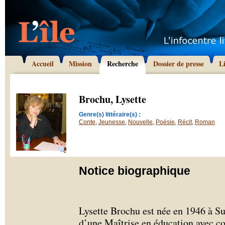
Accueil
Mission
Recherche
Dossier de presse
L
Brochu, Lysette
Genre(s) littéraire(s) :
Conte
,
Jeunesse
,
Nouvelle
,
Poésie
,
Récit
,
Roman
Notice biographique
Lysette Brochu est née en 1946 à S
d’une Maîtrise en éducation avec c