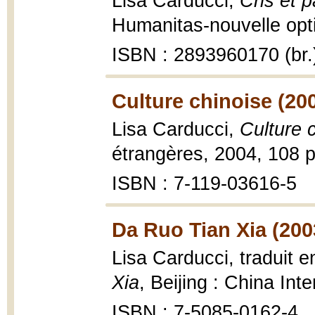
Lisa Carducci,
Cris et 
Humanitas-nouvelle opti
ISBN : 2893960170 (br.
Culture chinoise (20
Lisa Carducci,
Culture 
étrangères, 2004, 108 p
ISBN : 7-119-03616-5
Da Ruo Tian Xia (200
Lisa Carducci, traduit 
Xia
, Beijing : China Int
ISBN : 7-5085-0162-4