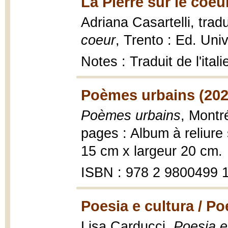
La Pierre sur le coeu
Adriana Casartelli, trad
coeur
, Trento : Ed. Uni
Notes : Traduit de l'ital
Poèmes urbains (202
Poèmes urbains
, Montr
pages : Album à reliure 
15 cm x largeur 20 cm.
ISBN : 978 2 9800499 1
Poesia e cultura / Po
Lisa Carducci,
Poesia e 