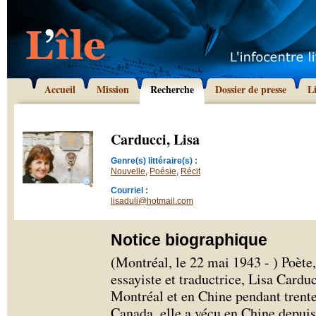
Accueil
Mission
Recherche
Dossier de presse
L
Carducci, Lisa
Genre(s) littéraire(s) :
Nouvelle
,
Poésie
,
Récit
Courriel :
lisaduli@hotmail.com
Notice biographique
(Montréal, le 22 mai 1943 - ) Poète,
essayiste et traductrice, Lisa Cardu
Montréal et en Chine pendant trente
Canada, elle a vécu en Chine depuis 