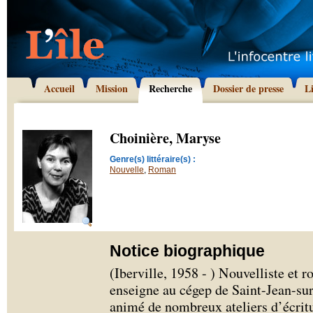
Accueil
Mission
Recherche
Dossier de presse
L
Choinière, Maryse
Genre(s) littéraire(s) :
Nouvelle
,
Roman
Notice biographique
(Iberville, 1958 - ) Nouvelliste et
enseigne au cégep de Saint-Jean-sur
animé de nombreux ateliers d’écritu