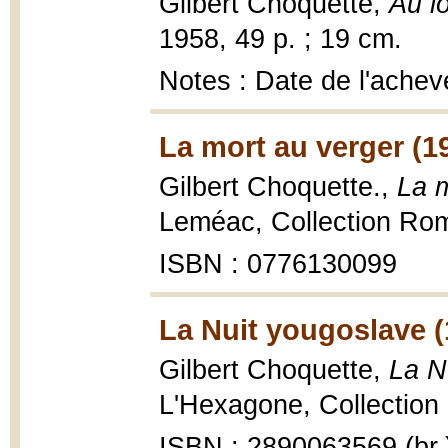
Gilbert Choquette,
Au lo
1958, 49 p. ; 19 cm.
Notes : Date de l'ache
La mort au verger (1
Gilbert Choquette.,
La m
Leméac, Collection Rom
ISBN : 0776130099
La Nuit yougoslave (
Gilbert Choquette,
La N
L'Hexagone, Collection F
ISBN : 2890063569 (br.