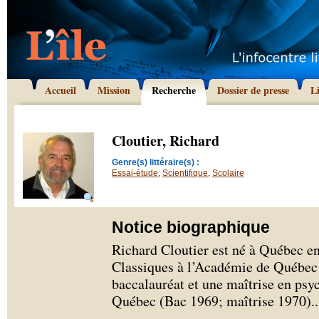
Accueil
Mission
Recherche
Dossier de presse
L
Cloutier, Richard
Genre(s) littéraire(s) :
Essai-étude
,
Scientifique
,
Scolaire
Notice biographique
Richard Cloutier est né à Québec en
Classiques à l’Académie de Québec 
baccalauréat et une maîtrise en psyc
Québec (Bac 1969; maîtrise 1970).
.