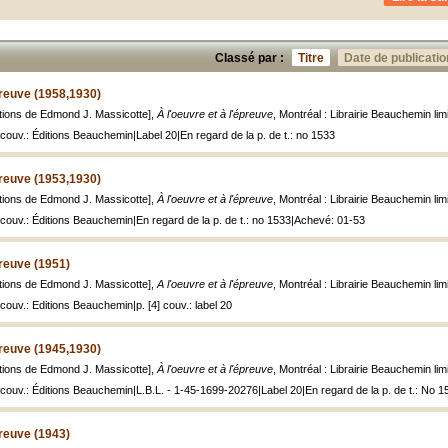
Classé par :
Titre
Date de publicatio
preuve (1958,1930)
rations de Edmond J. Massicotte],
À l'oeuvre et à l'épreuve
, Montréal : Librairie Beauchemin limi
couv.: Éditions Beauchemin|Label 20|En regard de la p. de t.: no 1533
preuve (1953,1930)
rations de Edmond J. Massicotte],
À l'oeuvre et à l'épreuve
, Montréal : Librairie Beauchemin limi
 couv.: Éditions Beauchemin|En regard de la p. de t.: no 1533|Achevé: 01-53
preuve (1951)
rations de Edmond J. Massicotte],
A l'oeuvre et à l'épreuve
, Montréal : Librairie Beauchemin limit
couv.: Editions Beauchemin|p. [4] couv.: label 20
preuve (1945,1930)
rations de Edmond J. Massicotte],
À l'oeuvre et à l'épreuve
, Montréal : Librairie Beauchemin limi
 couv.: Éditions Beauchemin|L.B.L. - 1-45-1699-20276|Label 20|En regard de la p. de t.: No 1
preuve (1943)