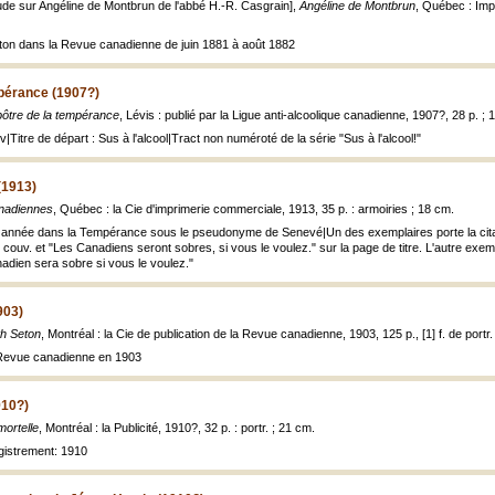
ude sur Angéline de Montbrun de l'abbé H.-R. Casgrain],
Angéline de Montbrun
, Québec : Imp
leton dans la Revue canadienne de juin 1881 à août 1882
mpérance (1907?)
pôtre de la tempérance
, Lévis : publié par la Ligue anti-alcoolique canadienne, 1907?, 28 p. ; 
v|Titre de départ : Sus à l'alcool|Tract non numéroté de la série "Sus à l'alcool!"
(1913)
nadiennes
, Québec : la Cie d'imprimerie commerciale, 1913, 35 p. : armoiries ; 18 cm.
 année dans la Tempérance sous le pseudonyme de Senevé|Un des exemplaires porte la cita
[1] couv. et "Les Canadiens seront sobres, si vous le voulez." sur la page de titre. L'autre exe
nadien sera sobre si vous le voulez."
903)
th Seton
, Montréal : la Cie de publication de la Revue canadienne, 1903, 125 p., [1] f. de portr. : 
 Revue canadienne en 1903
910?)
ortelle
, Montréal : la Publicité, 1910?, 32 p. : portr. ; 21 cm.
egistrement: 1910