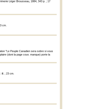
rimerie Léger Brousseau, 1884, 343 p. ; 17
13 cm.
tion "Le Peuple Canadien sera sobre si vous
mplaire (dont la page couv. manque) porte la
ill. ; 23 cm.