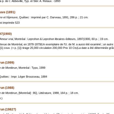
 p. de t.: Abbeville, Typ. et Stér. A. Retaux. -1893
euve (1891)
re et l'épreuve
, Québec : imprimé par C. Darveau, 1891, 286 p. ; 21 cm.
est imprimée 523
97|1900)
Amour vrai
, Montréal : Leprohon & Leprohon libraires-éditeurs, 1897|1900, 60 p. ; 19 cm.
Revue de Montréal, en 1878-1879|Un exemplaire de l'U. de M. a aussi été examiné ; un autre 
[1] couv. (= p. [1]) tirage 25,000 circulation 200,000 Prix 10 Cts|La date a été déterminée gr
run (1999)
e de Montbrun
, Montréal : Typo, 1999
, Québec : Impr. Léger Brousseau, 1884
run (1988)
e de Montbrun
, [Montréal] : BQ, Littérature, 1988, 164 p. ; 18 cm.
.)
run (1982?)