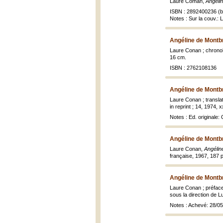
Laure Coman,
Angéli
ISBN : 2892400236 (br
Notes : Sur la couv.: 
Angéline de Montb
Laure Conan ; chronolo
16 cm.
ISBN : 2762108136
Angéline de Montb
Laure Conan ; transla
in reprint ; 14, 1974, x
Notes : Ed. originale
Angéline de Montb
Laure Conan,
Angélin
française, 1967, 187 p
Angéline de Montb
Laure Conan ; préface
sous la direction de L
Notes : Achevé: 28/0