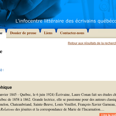
he
Dossier de presse
Liens
Contactez-nous
Retour aux résultats de la recher
e
) :
phique
anvier 1845 - Québec, le 6 juin 1924) Écrivaine, Laure Conan fait ses études c
ébec de 1858 à 1862. Grande lectrice, elle se passionne pour des auteurs classi
elon, Chateaubriand, Sainte-Beuve, Louis Veuillot, François-Xavier Garneau,
s
Relations
des jésuites et la correspondance de Marie de l'Incarnation.
...
Lire la sui