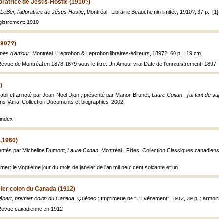
oratrice de Jésus-Hostie (1910?)
LeBer, l'adoratrice de Jésus-Hostie
, Montréal : Librairie Beauchemin limitée, 1910?, 37 p., [1] f
egistrement: 1910
1897?)
mes d'amour
, Montréal : Leprohon & Leprohon libraires-éditeurs, 1897?, 60 p. ; 19 cm.
Revue de Montréal en 1878-1879 sous le titre: Un Amour vrai|Date de l'enregistrement: 1897
)
tabli et annoté par Jean-Noël Dion ; présenté par Manon Brunet,
Laure Conan - j'ai tant de s
ions Varia, Collection Documents et biographies, 2002
index
,1960)
sentés par Micheline Dumont,
Laure Conan
, Montréal : Fides, Collection Classiques canadiens ; 
mer: le vingtième jour du mois de janvier de l'an mil neuf cent soixante et un
ier colon du Canada (1912)
ébert, premier colon du Canada
, Québec : Imprimerie de "L'Evénement", 1912, 39 p. : armoir
 Revue canadienne en 1912