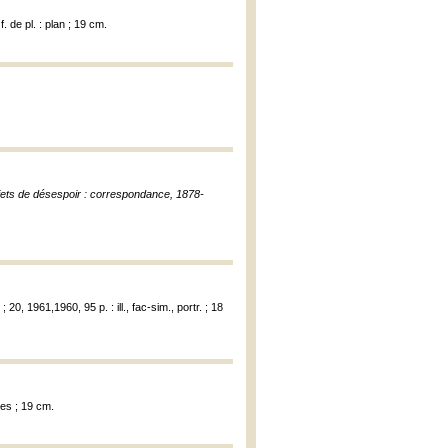
. de pl. : plan ; 19 cm.
ujets de désespoir : correspondance, 1878-
20, 1961,1960, 95 p. : ill., fac-sim., portr. ; 18
ies ; 19 cm.