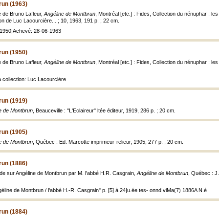
run (1963)
 de Bruno Lafleur,
Angéline de Montbrun
, Montréal [etc.] : Fides, Collection du nénuphar : le
ion de Luc Lacourcière... ; 10, 1963, 191 p. ; 22 cm.
: 1950|Achevé: 28-06-1963
run (1950)
 de Bruno Lafleur,
Angéline de Montbrun
, Montréal [etc.] : Fides, Collection du nénuphar : le
a collection: Luc Lacourcière
run (1919)
e de Montbrun
, Beauceville : "L'Eclaireur" ltée éditeur, 1919, 286 p. ; 20 cm.
run (1905)
e de Montbrun
, Québec : Ed. Marcotte imprimeur-relieur, 1905, 277 p. ; 20 cm.
run (1886)
de sur Angéline de Montbrun par M. l'abbé H.R. Casgrain,
Angéline de Montbrun
, Québec : J.
éline de Montbrun / l'abbé H.-R. Casgrain" p. [5] à 24|u.ée tes- onnd viMa(7) 1886A N.é
run (1884)