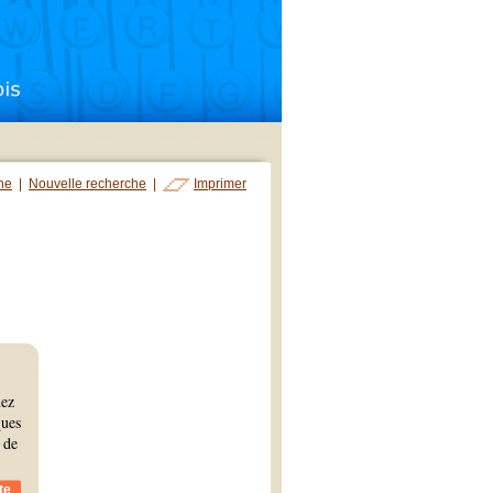
che
|
Nouvelle recherche
|
Imprimer
hez
ques
 de
te