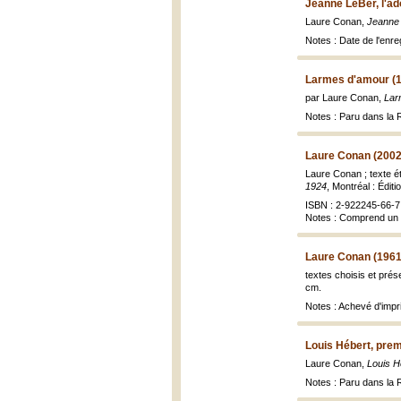
Jeanne LeBer, l'ad
Laure Conan,
Jeanne 
Notes : Date de l'enr
Larmes d'amour (
par Laure Conan,
Lar
Notes : Paru dans la 
Laure Conan (2002
Laure Conan ; texte é
1924
, Montréal : Édit
ISBN : 2-922245-66-7
Notes : Comprend un 
Laure Conan (1961
textes choisis et pré
cm.
Notes : Achevé d'impri
Louis Hébert, prem
Laure Conan,
Louis H
Notes : Paru dans la