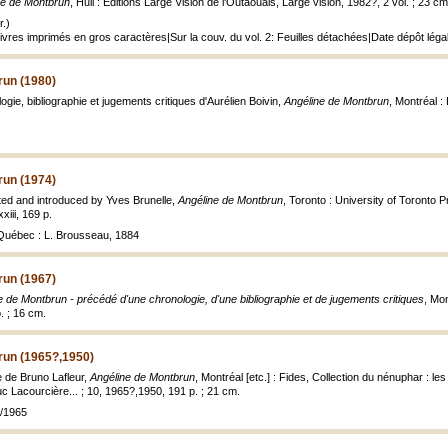
ne de Montbrun
, Hull : Editions Large Vision de l'Outaouais, Large vision, 1982?, 2 vol. ; 23 cm
.)
Livres imprimés en gros caractères|Sur la couv. du vol. 2: Feuilles détachées|Date dépôt léga
run (1980)
gie, bibliographie et jugements critiques d'Aurélien Boivin,
Angéline de Montbrun
, Montréal :
run (1974)
ted and introduced by Yves Brunelle,
Angéline de Montbrun
, Toronto : University of Toronto 
xxiii, 169 p.
: Québec : L. Brousseau, 1884
run (1967)
e de Montbrun - précédé d'une chronologie, d'une bibliographie et de jugements critiques
, Mon
. ; 16 cm.
run (1965?,1950)
 de Bruno Lafleur,
Angéline de Montbrun
, Montréal [etc.] : Fides, Collection du nénuphar : le
uc Lacourcière... ; 10, 1965?,1950, 191 p. ; 21 cm.
5/1965