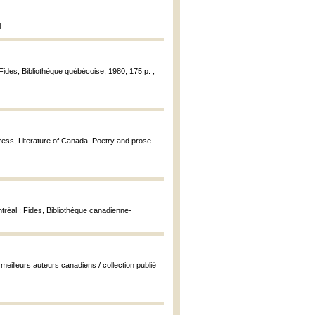
.
l
 Fides, Bibliothèque québécoise, 1980, 175 p. ;
Press, Literature of Canada. Poetry and prose
tréal : Fides, Bibliothèque canadienne-
s meilleurs auteurs canadiens / collection publié