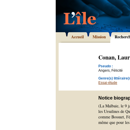
Accueil
Mission
Recherc
Conan, Laur
Pseudo :
Angers, Félicité
Genre(s) littéraire(s
Essai-étude
Notice biogra
(La Malbaie, le 9 j
les Ursulines de Qu
comme Bossuet, Fén
même que pour le