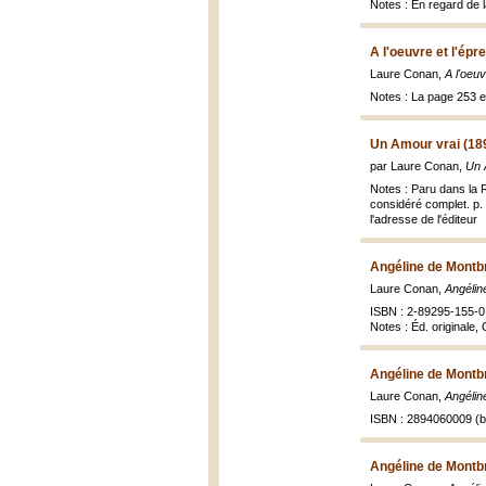
Notes : En regard de la
A l'oeuvre et l'épr
Laure Conan,
A l'oeuv
Notes : La page 253 
Un Amour vrai (18
par Laure Conan,
Un 
Notes : Paru dans la 
considéré complet. p. 
l'adresse de l'éditeur
Angéline de Montb
Laure Conan,
Angélin
ISBN : 2-89295-155-0
Notes : Éd. originale
Angéline de Montb
Laure Conan,
Angélin
ISBN : 2894060009 (br
Angéline de Montb