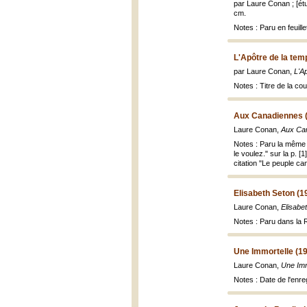
par Laure Conan ; [ét
cm.
Notes : Paru en feuil
L'Apôtre de la te
par Laure Conan,
L'A
Notes : Titre de la cou
Aux Canadiennes 
Laure Conan,
Aux Ca
Notes : Paru la même
le voulez." sur la p. 
citation "Le peuple ca
Elisabeth Seton (1
Laure Conan,
Elisabe
Notes : Paru dans la
Une Immortelle (1
Laure Conan,
Une Imm
Notes : Date de l'enr