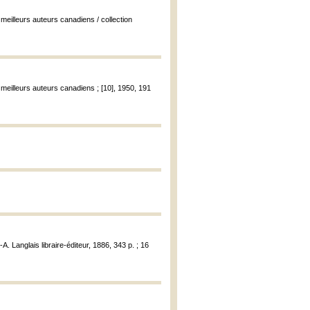
s meilleurs auteurs canadiens / collection
s meilleurs auteurs canadiens ; [10], 1950, 191
-A. Langlais libraire-éditeur, 1886, 343 p. ; 16