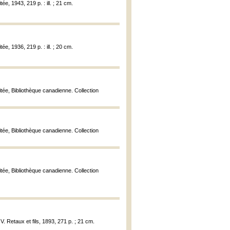
ée, 1943, 219 p. : ill. ; 21 cm.
ée, 1936, 219 p. : ill. ; 20 cm.
itée, Bibliothèque canadienne. Collection
itée, Bibliothèque canadienne. Collection
itée, Bibliothèque canadienne. Collection
V. Retaux et fils, 1893, 271 p. ; 21 cm.