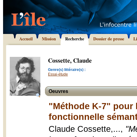
Accueil
Mission
Recherche
Dossier de presse
L
Cossette, Claude
Genre(s) littéraire(s) :
Essai-étude
Oeuvres
"Méthode K-7" pour 
fonctionnelle séman
Claude Cossette,...,
"Mé