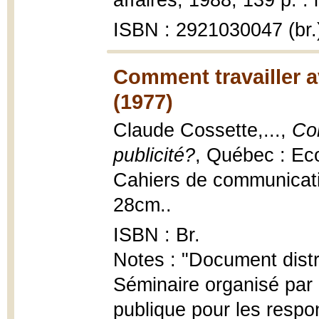
affaires, 1988, 139 p. : i
ISBN : 2921030047 (br.
Comment travailler a
(1977)
Claude Cossette,...,
Co
publicité?
, Québec : Eco
Cahiers de communicatio
28cm..
ISBN : Br.
Notes : "Document distr
Séminaire organisé par l
publique pour les resp