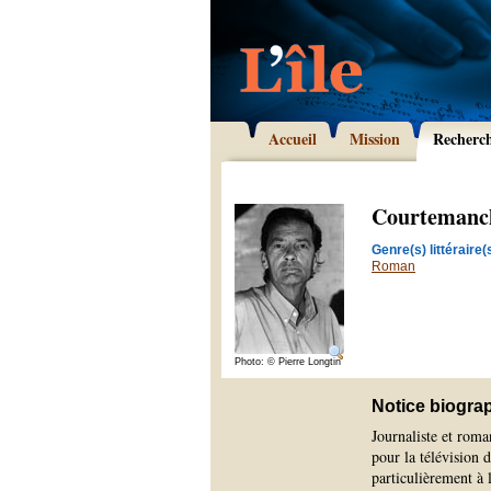
Accueil
Mission
Recherc
Courtemanch
Genre(s) littéraire(s
Roman
Photo: © Pierre Longtin
Notice biogra
Journaliste et rom
pour la télévision 
particulièrement à 