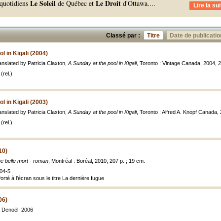
Le Soleil
Le Droit
 quotidiens
de Québec et
d'Ottawa.
...
Lire la sui
Classé par :
Titre
Date de publicatio
l in Kigali (2004)
anslated by Patricia Claxton,
A Sunday at the pool in Kigali
, Toronto : Vintage Canada, 2004, 2
(rel.)
l in Kigali (2003)
anslated by Patricia Claxton,
A Sunday at the pool in Kigali
, Toronto : Alfred A. Knopf Canada,
(rel.)
10)
e belle mort - roman
, Montréal : Boréal, 2010, 207 p. ; 19 cm.
04-5
orté à l'écran sous le titre La dernière fugue
06)
 : Denoël, 2006