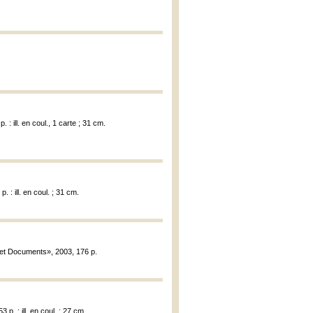
: ill. en coul., 1 carte ; 31 cm.
 : ill. en coul. ; 31 cm.
s et Documents», 2003, 176 p.
 p. : ill. en coul. ; 27 cm.