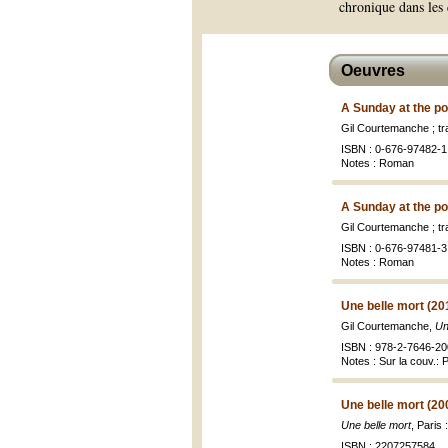
chronique dans les
Oeuvres
A Sunday at the poo
Gil Courtemanche ; tr
ISBN : 0-676-97482-1 
Notes : Roman
A Sunday at the poo
Gil Courtemanche ; tr
ISBN : 0-676-97481-3 
Notes : Roman
Une belle mort (20
Gil Courtemanche,
Un
ISBN : 978-2-7646-20
Notes : Sur la couv.: P
Une belle mort (20
Une belle mort
, Paris
ISBN : 2207257584