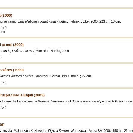
t (2006)
omentanut, Einari Aaltonen,
Kigalin suunnuntait
, Helsinki : Like, 2006, 223 p. ; 18 cm.
(br.)
auno
d et moi (2009)
 monde, le lézard et moi
, Montréal : Boréal, 2009
9
colères (1999)
uvelles douces colères
, Montréal : Boréal, 1999, 180 p. ; 22 cm.
(br.)
ul piscinei la Kigali (2005)
raducere din francezæa de Valentin Dumitrescu,
O duminicæa ãin jurul piscinei la Kigali
, Bucur
(br.)
06)
rzełożyła, Małgorzata Kozłowska,
Piękna Śmierć
, Warszawa : Muza SA, 2006, 150 p. ; 21 cm