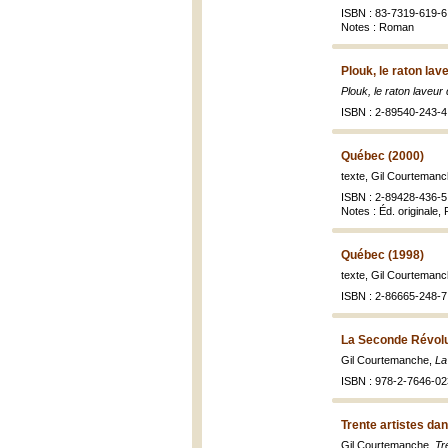
ISBN : 83-7319-619-6
Notes : Roman
Plouk, le raton lav
Plouk, le raton laveur 
ISBN : 2-89540-243-4 
Québec (2000)
texte, Gil Courtemanc
ISBN : 2-89428-436-5 
Notes : Éd. originale,
Québec (1998)
texte, Gil Courtemanc
ISBN : 2-86665-248-7 
La Seconde Révolut
Gil Courtemanche,
La
ISBN : 978-2-7646-02
Trente artistes dan
Gil Courtemanche,
Tr