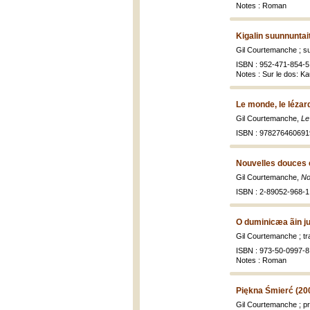
Notes : Roman
Kigalin suunnuntai
Gil Courtemanche ; su
ISBN : 952-471-854-5 
Notes : Sur le dos: K
Le monde, le lézar
Gil Courtemanche,
Le
ISBN : 978276460691
Nouvelles douces 
Gil Courtemanche,
No
ISBN : 2-89052-968-1 
O duminicæa ãin jur
Gil Courtemanche ; t
ISBN : 973-50-0997-8 
Notes : Roman
Piękna Śmierć (20
Gil Courtemanche ; p