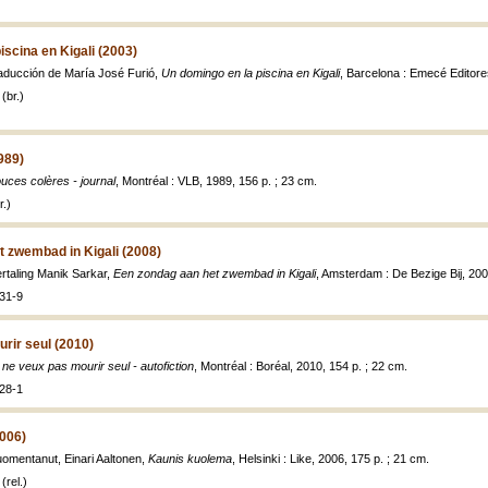
iscina en Kigali (2003)
raducción de María José Furió,
Un domingo en la piscina en Kigali
, Barcelona : Emecé Editore
(br.)
989)
uces colères - journal
, Montréal : VLB, 1989, 156 p. ; 23 cm.
.)
 zwembad in Kigali (2008)
rtaling Manik Sarkar,
Een zondag aan het zwembad in Kigali
, Amsterdam : De Bezige Bij, 200
31-9
rir seul (2010)
 ne veux pas mourir seul - autofiction
, Montréal : Boréal, 2010, 154 p. ; 22 cm.
28-1
006)
omentanut, Einari Aaltonen,
Kaunis kuolema
, Helsinki : Like, 2006, 175 p. ; 21 cm.
(rel.)