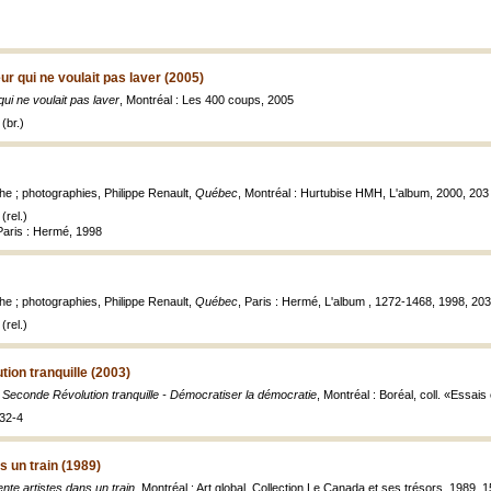
eur qui ne voulait pas laver (2005)
qui ne voulait pas laver
, Montréal : Les 400 coups, 2005
(br.)
he ; photographies, Philippe Renault,
Québec
, Montréal : Hurtubise HMH, L'album, 2000, 203 p. 
(rel.)
 Paris : Hermé, 1998
he ; photographies, Philippe Renault,
Québec
, Paris : Hermé, L'album , 1272-1468, 1998, 203 p.
(rel.)
ion tranquille (2003)
 Seconde Révolution tranquille - Démocratiser la démocratie
, Montréal : Boréal, coll. «Essai
32-4
s un train (1989)
ente artistes dans un train
, Montréal : Art global, Collection Le Canada et ses trésors, 1989, 153