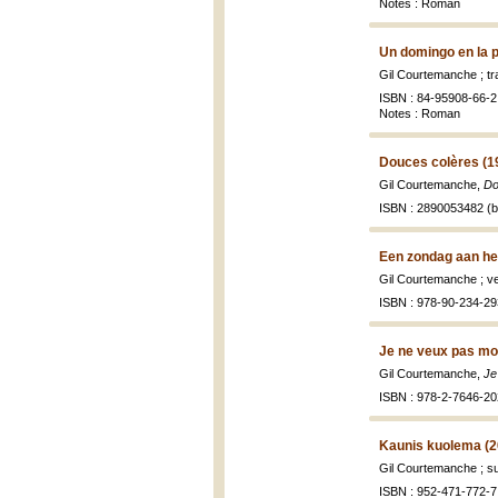
Notes : Roman
Un domingo en la p
Gil Courtemanche ; t
ISBN : 84-95908-66-2 
Notes : Roman
Douces colères (1
Gil Courtemanche,
Do
ISBN : 2890053482 (br
Een zondag aan het
Gil Courtemanche ; ve
ISBN : 978-90-234-29
Je ne veux pas mou
Gil Courtemanche,
Je
ISBN : 978-2-7646-20
Kaunis kuolema (2
Gil Courtemanche ; su
ISBN : 952-471-772-7 