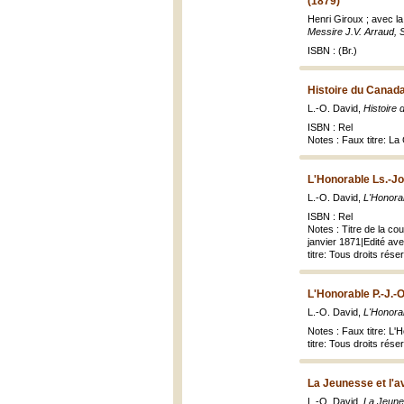
(1879)
Henri Giroux ; avec l
Messire J.V. Arraud, 
ISBN : (Br.)
Histoire du Canada
L.-O. David,
Histoire
ISBN : Rel
Notes : Faux titre: La
L'Honorable Ls.-Jo
L.-O. David,
L'Honora
ISBN : Rel
Notes : Titre de la co
janvier 1871|Edité ave
titre: Tous droits rése
L'Honorable P.-J.-
L.-O. David,
L'Honora
Notes : Faux titre: L
titre: Tous droits rése
La Jeunesse et l'a
L.-O. David,
La Jeunes