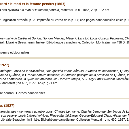
ard : le mari et la femme pendus (1863)
 des Aylward : le mari et la femme pendus
, Montréal : s.n., 1863, 20 p. ; 22 cm.
t|Pagination erronée: p. 20 imprimée au verso de la p. 17; ces pages sont doublées et les p.
ne - suivi de Cartier et Dorion, Honoré Mercier, Médéric Lanctot, Louis-Joseph Papineau, C
éal : Librairie Beauchemin limitée, Bibliothèque canadienne. Collection Montcalm ; no 438 B, 1
uvenirs et biographies
(1927)
érique - suivi de le Vrai mérite, Nos qualités et nos défauts, Examen de conscience, Quelqu
ince de Québec, la Grande oeuvre nationale, la Situation politique de la province de Québec, l
rs de commerce, la Question ouvrière, les Derniers temps, S.G. Mgr Paul Bruchési
, Montréal
n Montcalm ; no 432, 1927, 123 p. ; 21 cm.
titre courant: Gerbes canadiennes
s (1927)
anadiennes - contenant avant-propos, Charles Lemoyne, Charles Lemoyne, 1er baron de Lo
 son oeuvre, Louis Labrèche-Viger, Pierre-Martial Bardy, George-Edouard Clerk, Alexander M
: Librairie Beauchemin limitée, Bibliothèque canadienne. Collection Montcalm ; no 430, 1927, 1