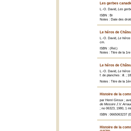
Les gerbes canadi
L.-O. David,
Les gerb
ISBN : Br
Notes : Date des droi
Le héros de Châte
L.-O. David,
Le héros
cm.
ISBN : (Rel.)
Notes : Titre de la 1r
Le héros de Châte
L.-O. David,
Le héros
f. de planches : ill. ; 1
Notes : Titre de la 1è
Histoire de la co
par Henri Giroux ; av
de Messire J.V. Arrau
; no 06323, 1980, 1 mic
ISBN : 0665063237 (Ex
Histoire de la com