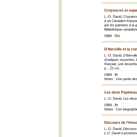
Croyances et super
L.-O. David,
Croyances
à un Canadien-français
par les patriotes à l
Bibliothèque canadien
ISBN : Rel
D'Iberville et la c
L.-O. David,
D'Ibervil
Quelques souvenirs, E
français, une Assertio
p. ; 22 cm.
ISBN : Br
Notes : Une partie des
Les deux Papineau
L.-O. David,
Les deux
ISBN : Br
Notes : Ces biographi
Discours de l'Honor
L.-O. David,
Discours 
L.O. David a prononcé