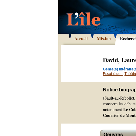
Accueil
Mission
Recherc
David, Laure
Genre(s) littéraire(s
Essai-étude
,
Théâtr
Notice biogra
(Sault-au-Récollet,
consacre les débuts
Le Col
notamment
Courrier de Mont
Oeuvres