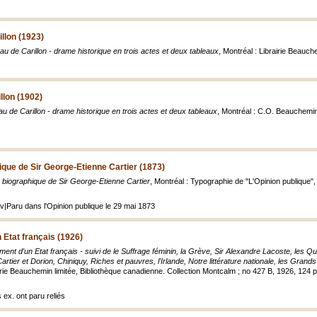
llon (1923)
u de Carillon - drame historique en trois actes et deux tableaux
, Montréal : Librairie Beauch
llon (1902)
u de Carillon - drame historique en trois actes et deux tableaux
, Montréal : C.O. Beauchemin e
que de Sir George-Etienne Cartier (1873)
 biographique de Sir George-Etienne Cartier
, Montréal : Typographie de "L'Opinion publique", 
uv|Paru dans l'Opinion publique le 29 mai 1873
 Etat français (1926)
ment d'un Etat français - suivi de le Suffrage féminin, la Grève, Sir Alexandre Lacoste, les Q
Cartier et Dorion, Chiniquy, Riches et pauvres, l'Irlande, Notre littérature nationale, les Grand
airie Beauchemin limitée, Bibliothèque canadienne. Collection Montcalm ; no 427 B, 1926, 124 p
 ex. ont paru reliés