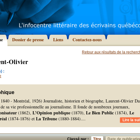
he
Dossier de presse
Liens
Contactez-nous
Retour aux résultats de la recher
nt-Olivier
) :
e
phique
 1840 - Montréal, 1926) Journaliste, historien et biographe, Laurent-Olivier Da
 de sa vie professionnelle au journalisme. Il fonde de nombreux journaux,
onisateur
L’Opinion publique
Le Bien Public
Le
(1862),
(1870),
(1874),
réal
La Tribune
(1874-1876) et
(1880-1884).
...
Lire la sui
Classé par :
Titre
Date de publicatio