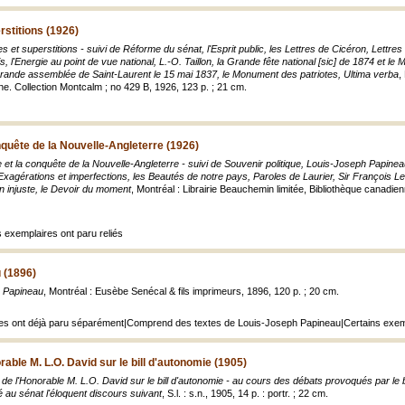
stitions (1926)
 et superstitions - suivi de Réforme du sénat, l'Esprit public, les Lettres de Cicéron, Lettr
, l'Energie au point de vue national, L.-O. Taillon, la Grande fête national [sic] de 1874 et l
a grande assemblée de Saint-Laurent le 15 mai 1837, le Monument des patriotes, Ultima verba
,
ne. Collection Montcalm ; no 429 B, 1926, 123 p. ; 21 cm.
onquête de la Nouvelle-Angleterre (1926)
le et la conquête de la Nouvelle-Angleterre - suivi de Souvenir politique, Louis-Joseph Papine
xagérations et imperfections, les Beautés de notre pays, Paroles de Laurier, Sir François L
n injuste, le Devoir du moment
, Montréal : Librairie Beauchemin limitée, Bibliothèque canadie
 exemplaires ont paru reliés
 (1896)
 Papineau
, Montréal : Eusèbe Senécal & fils imprimeurs, 1896, 120 p. ; 20 cm.
es ont déjà paru séparément|Comprend des textes de Louis-Joseph Papineau|Certains exemp
able M. L.O. David sur le bill d'autonomie (1905)
de l'Honorable M. L.O. David sur le bill d'autonomie - au cours des débats provoqués par le 
 au sénat l'éloquent discours suivant
, S.l. : s.n., 1905, 14 p. : portr. ; 22 cm.