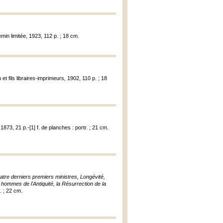
emin limitée, 1923, 112 p. ; 18 cm.
t fils libraires-imprimeurs, 1902, 110 p. ; 18
1873, 21 p.-[1] f. de planches : portr. ; 21 cm.
uatre derniers premiers ministres, Longévité,
s hommes de l'Antiquité, la Résurrection de la
. ; 22 cm.