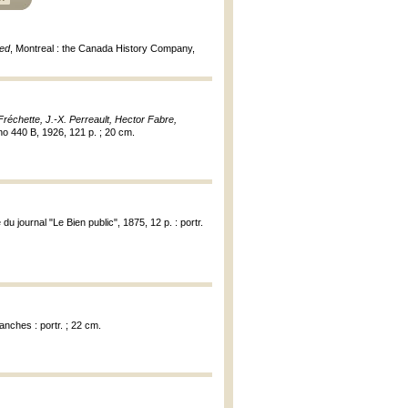
ted
, Montreal : the Canada History Company,
Fréchette, J.-X. Perreault, Hector Fabre,
 no 440 B, 1926, 121 p. ; 20 cm.
du journal "Le Bien public", 1875, 12 p. : portr.
anches : portr. ; 22 cm.