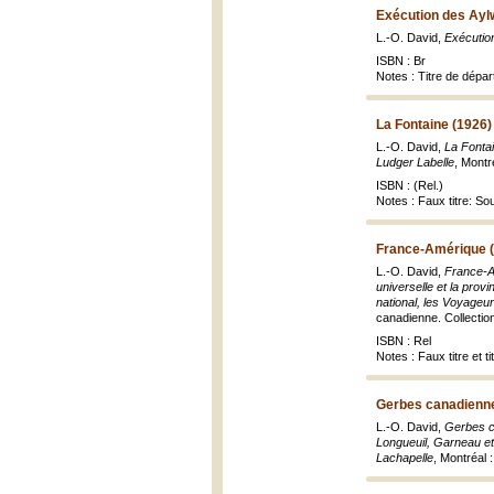
Exécution des Aylw
L.-O. David,
Exécution
ISBN : Br
Notes : Titre de dépar
La Fontaine (1926)
L.-O. David,
La Fontai
Ludger Labelle
, Montr
ISBN : (Rel.)
Notes : Faux titre: So
France-Amérique 
L.-O. David,
France-Am
universelle et la prov
national, les Voyageu
canadienne. Collectio
ISBN : Rel
Notes : Faux titre et 
Gerbes canadienne
L.-O. David,
Gerbes c
Longueuil, Garneau et
Lachapelle
, Montréal 