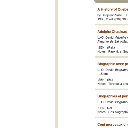
A History of Quebe
by Benjamin Sulte..., 
1908, 2 vol. ([30], 908 p
Adolphe Chapleau 
L.-O. David,
Adolphe C
Faucher de Saint-Mau
ISBN : (Rel.)
Notes : Faux titre: S
Biographie avec po
L.-O. David,
Biographi
; 15 cm.
ISBN : (Br.)
Notes : Titre de la co
Biographies et port
L.-O. David,
Biographi
ISBN : Rel
Notes : Ces biograph
Cent morceaux cho