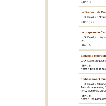
ISBN : Br
Le Drapeau de Cari
L.-O. David,
Le Drapea
ISBN : (Br.)
Le drapeau de Cari
L.-O. David,
Le drapea
cm.
ISBN : Br
Esquisse biographi
L.-O. David,
Esquisse
ISBN : Br
Notes : Titre de la co
Etablissement d'un
L.-O. David,
Etablisse
Patriotisme pratique, 
terre
, Montréal : Libr
ISBN : Br
Notes : Une partie des