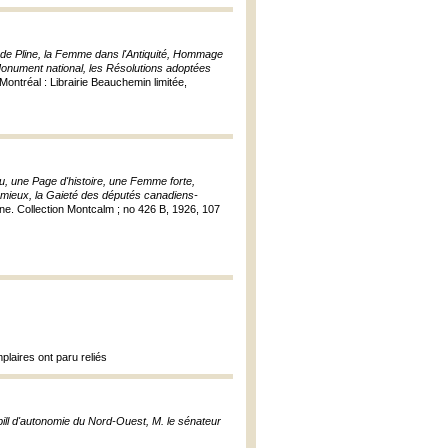
es de Pline, la Femme dans l'Antiquité, Hommage
e Monument national, les Résolutions adoptées
 Montréal : Librairie Beauchemin limitée,
au, une Page d'histoire, une Femme forte,
emieux, la Gaieté des députés canadiens-
nne. Collection Montcalm ; no 426 B, 1926, 107
laires ont paru reliés
bill d'autonomie du Nord-Ouest, M. le sénateur