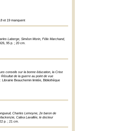
 18 et 19 manquent
harles Laberge, Siméon Morin, Félix Marchand,
926, 95 p. ; 20 cm.
es conseils sur la bonne éducation, la Crise
e Résultat de la guerre au point de vue
 : Librairie Beauchemin limitée, Bibliothèque
ngueuil, Charles Lemoyne, 2e baron de
ackenzie, Calixa Lavallée, le docteur
22 p. ; 21 cm.