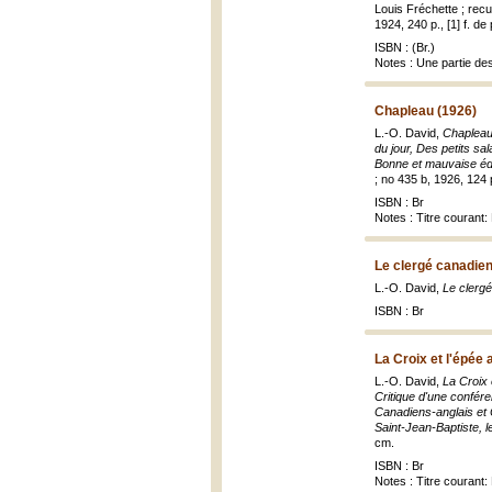
Louis Fréchette ; recu
1924, 240 p., [1] f. de 
ISBN : (Br.)
Notes : Une partie des
Chapleau (1926)
L.-O. David,
Chapleau 
du jour, Des petits sa
Bonne et mauvaise édu
; no 435 b, 1926, 124 
ISBN : Br
Notes : Titre courant:
Le clergé canadien
L.-O. David,
Le clergé
ISBN : Br
La Croix et l'épée
L.-O. David,
La Croix 
Critique d'une confér
Canadiens-anglais et C
Saint-Jean-Baptiste, 
cm.
ISBN : Br
Notes : Titre courant