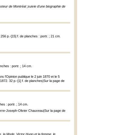
eur de Montréal ;suivie d'une biographie de
256 p.-[15] f. de planches : portr. ; 21 cm.
nches : portr. ; 14 cm.
 l'Opinion publique le 2 juin 1870 et le 5
1872. 32 p.-[1] f. de planches|Sur la page de
es : portr. ; 14 cm.
ierre-Joseph-Olivier Chauveau|Sur la page de
s, la Mode, Victor Hugo et la femme, le