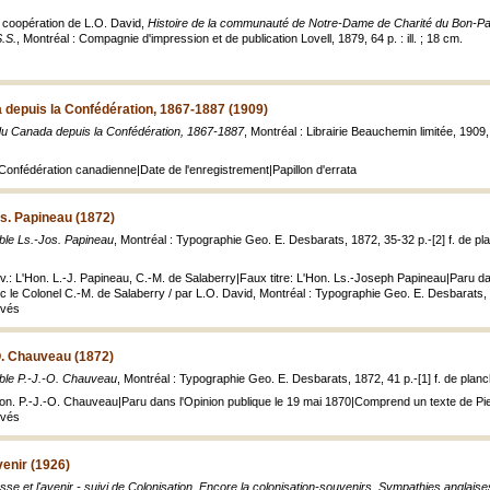
a coopération de L.O. David,
Histoire de la communauté de Notre-Dame de Charité du Bon-Past
S.S.
, Montréal : Compagnie d'impression et de publication Lovell, 1879, 64 p. : ill. ; 18 cm.
 depuis la Confédération, 1867-1887 (1909)
 du Canada depuis la Confédération, 1867-1887
, Montréal : Librairie Beauchemin limitée, 1909, 
 Confédération canadienne|Date de l'enregistrement|Papillon d'errata
s. Papineau (1872)
ble Ls.-Jos. Papineau
, Montréal : Typographie Geo. E. Desbarats, 1872, 35-32 p.-[2] f. de pla
uv.: L'Hon. L.-J. Papineau, C.-M. de Salaberry|Faux titre: L'Hon. Ls.-Joseph Papineau|Paru dans
c le Colonel C.-M. de Salaberry / par L.O. David, Montréal : Typographie Geo. E. Desbarats, 
rvés
O. Chauveau (1872)
ble P.-J.-O. Chauveau
, Montréal : Typographie Geo. E. Desbarats, 1872, 41 p.-[1] f. de planch
'Hon. P.-J.-O. Chauveau|Paru dans l'Opinion publique le 19 mai 1870|Comprend un texte de P
rvés
venir (1926)
se et l'avenir - suivi de Colonisation, Encore la colonisation-souvenirs, Sympathies anglaise