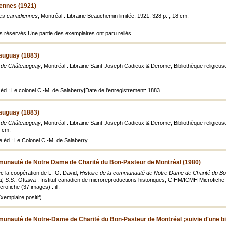
ennes (1921)
es canadiennes
, Montréal : Librairie Beauchemin limitée, 1921, 328 p. ; 18 cm.
ts réservés|Une partie des exemplaires ont paru reliés
auguay (1883)
 de Châteauguay
, Montréal : Librairie Saint-Joseph Cadieux & Derome, Bibliothèque religieuse 
e éd.: Le colonel C.-M. de Salaberry|Date de l'enregistrement: 1883
auguay (1883)
 de Châteauguay
, Montréal : Librairie Saint-Joseph Cadieux & Derome, Bibliothèque religieuse 
8 cm.
re éd.: Le Colonel C.-M. de Salaberry
mmunauté de Notre Dame de Charité du Bon-Pasteur de Montréal (1980)
ec la coopération de L.-O. David,
Histoire de la communauté de Notre Dame de Charité du Bon
d, S.S.
, Ottawa : Institut canadien de microreproductions historiques, CIHM/ICMH Microfiche
rofiche (37 images) : ill.
emplaire positif)
munauté de Notre-Dame de Charité du Bon-Pasteur de Montréal ;suivie d'une bio