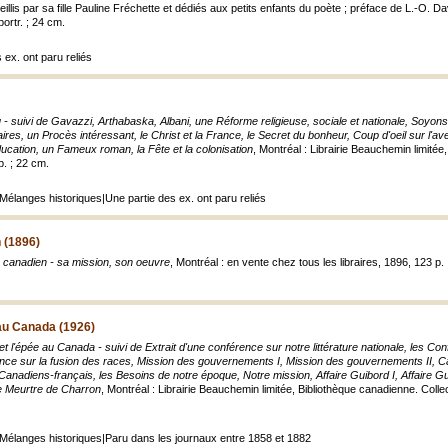
eillis par sa fille Pauline Fréchette et dédiés aux petits enfants du poète ; préface de L.-O. D
portr. ; 24 cm.
 ex. ont paru reliés
- suivi de Gavazzi, Arthabaska, Albani, une Réforme religieuse, sociale et nationale, Soyons 
laires, un Procès intéressant, le Christ et la France, le Secret du bonheur, Coup d'oeil sur l'
cation, un Fameux roman, la Fête et la colonisation
, Montréal : Librairie Beauchemin limité
p. ; 22 cm.
 Mélanges historiques|Une partie des ex. ont paru reliés
 (1896)
 canadien - sa mission, son oeuvre
, Montréal : en vente chez tous les libraires, 1896, 123 p.
 au Canada (1926)
et l'épée au Canada - suivi de Extrait d'une conférence sur notre littérature nationale, les C
ence sur la fusion des races, Mission des gouvernements I, Mission des gouvernements II, C
anadiens-français, les Besoins de notre époque, Notre mission, Affaire Guibord I, Affaire Guib
le Meurtre de Charron
, Montréal : Librairie Beauchemin limitée, Bibliothèque canadienne. Colle
: Mélanges historiques|Paru dans les journaux entre 1858 et 1882