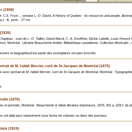
c (1908)
Dr. C.E. Fryer..., senator L.-O. David,
A History of Quebec - its resources and people, illustra
.) : ill., portr. ; 27 cm.
(1926)
hapleau - suivi de L.-O. Taillon, David Marsil, C.-A. Geoffrion, Elzéar Labelle, Louis-Honoré 
rice
, Montréal : Librairie Beauchemin limitée, Bibliothèque canadienne. Collection Montcalm ;
ouvenirs et biographies|Une partie des exemplaires ont paru brochés
rtrait de M. l'abbé Mercier, curé de St-Jacques de Montréal (1875)
e avec portrait de M. l'abbé Mercier, curé de St-Jacques de Montréal
, Montréal : Typographie 
uv
raits (1876)
es et portraits
, Montréal : Beauchemin & Valois libraires-imprimeurs, 1876, 301 p.-[20] f. de pl
ies ont déjà paru séparément sous forme de volumes ou dans des journaux
isis (1924)