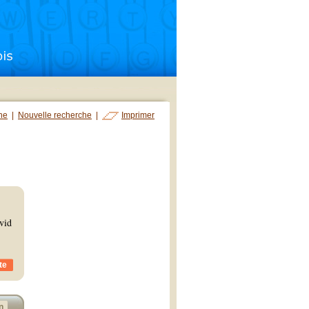
che
|
Nouvelle recherche
|
Imprimer
vid
te
n