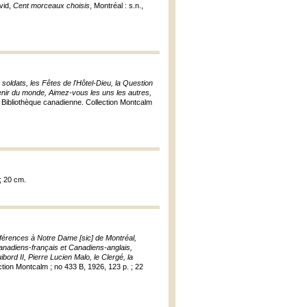
avid,
Cent morceaux choisis
, Montréal : s.n.,
soldats, les Fêtes de l'Hôtel-Dieu, la Question
avenir du monde, Aimez-vous les uns les autres,
e, Bibliothèque canadienne. Collection Montcalm
 ; 20 cm.
onférences à Notre Dame [sic] de Montréal,
anadiens-français et Canadiens-anglais,
ord II, Pierre Lucien Malo, le Clergé, la
ction Montcalm ; no 433 B, 1926, 123 p. ; 22