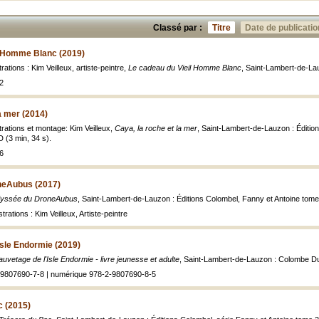
Classé par :
Titre
Date de publicatio
l Homme Blanc (2019)
rations : Kim Veilleux, artiste-peintre,
Le cadeau du Vieil Homme Blanc
, Saint-Lambert-de-La
2
a mer (2014)
trations et montage: Kim Veilleux,
Caya, la roche et la mer
, Saint-Lambert-de-Lauzon : Édition
 (3 min, 34 s).
6
neAubus (2017)
yssée du DroneAubus
, Saint-Lambert-de-Lauzon : Éditions Colombel, Fanny et Antoine tome 
strations : Kim Veilleux, Artiste-peintre
Isle Endormie (2019)
auvetage de l'Isle Endormie - livre jeunesse et adulte
, Saint-Lambert-de-Lauzon : Colombe Duf
-9807690-7-8 | numérique 978-2-9807690-8-5
c (2015)