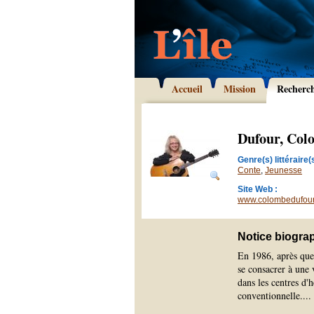
Accueil
Mission
Recherc
Dufour, Col
Genre(s) littéraire(s
Conte
,
Jeunesse
Site Web :
www.colombedufou
Notice biogra
En 1986, après quel
se consacrer à une 
dans les centres d'
conventionnelle.
...