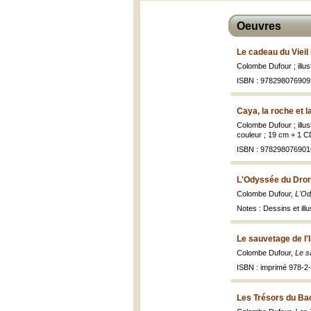
Oeuvres
Le cadeau du Viei
Colombe Dufour ; illust
ISBN : 978298076909
Caya, la roche et l
Colombe Dufour ; illus
couleur ; 19 cm + 1 CD
ISBN : 978298076901
L'Odyssée du Dro
Colombe Dufour,
L'Od
Notes : Dessins et illu
Le sauvetage de l'
Colombe Dufour,
Le s
ISBN : imprimé 978-2
Les Trésors du Ba