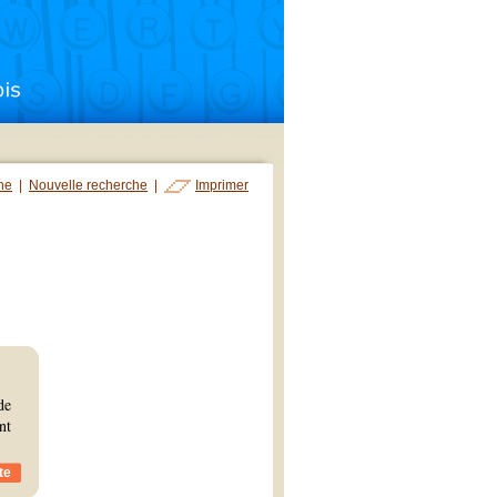
che
|
Nouvelle recherche
|
Imprimer
de
nt
te