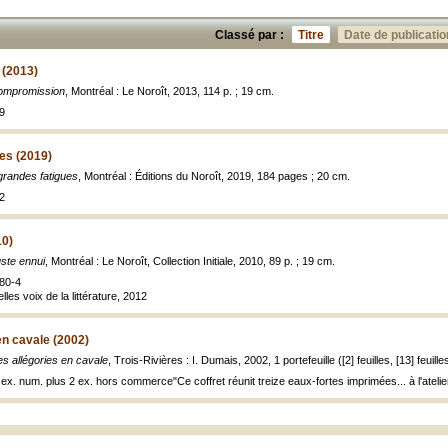
Classé par :
Titre
Date de publicatio
 (2013)
ompromission
, Montréal : Le Noroît, 2013, 114 p. ; 19 cm.
9
es (2019)
grandes fatigues
, Montréal : Éditions du Noroît, 2019, 184 pages ; 20 cm.
2
10)
uste ennui
, Montréal : Le Noroît, Collection Initiale, 2010, 89 p. ; 19 cm.
80-4
les voix de la littérature, 2012
en cavale (2002)
es allégories en cavale
, Trois-Rivières : I. Dumais, 2002, 1 portefeuille ([2] feuilles, [13] feuille
6 ex. num. plus 2 ex. hors commerce"Ce coffret réunit treize eaux-fortes imprimées... à l'ateli