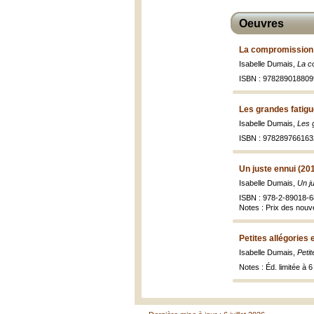
Oeuvres
La compromission
Isabelle Dumais,
La c
ISBN : 978289018809
Les grandes fatigu
Isabelle Dumais,
Les 
ISBN : 978289766163
Un juste ennui (20
Isabelle Dumais,
Un j
ISBN : 978-2-89018-6
Notes : Prix des nouvel
Petites allégories 
Isabelle Dumais,
Petit
Notes : Éd. limitée à 