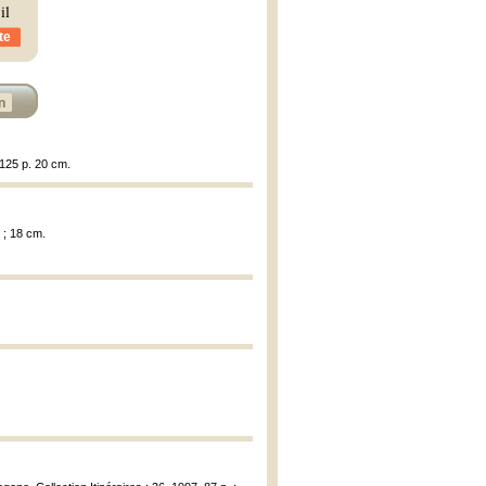
il
te
n
 125 p. 20 cm.
 ; 18 cm.