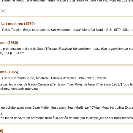
t,
L'effet Nintendo : une enquête métaphysique sur la réalité virtuelle - essai
, Montréal : L'Hexa
(br.)
 l'art moderne (1979)
 Gilles Toupin.,
Eloge et procès de l'art moderne - essai
, Montréal-Nord : VLB, 1979, 136 p. : i
isme (1980)
; présentation critique de Jean Tétreau,
Essai sur l'hindouisme - suivi d'un appendice sur l
, 131 p. ; 23 cm.
isme (1965)
t,
Essai sur l'hindouisme
, Montréal : Editions d'Orphée, 1965, 99 p. ; 20 cm.
é sur les ondes de Radio-Canada à l'émission "Les Pôles de l'esprit", le 9 juin 1961."|Tous 
 mil neuf cent soixante-cinq
n collaboration avec Jean Maillé ; illustration, Jean Maillé,
Le I Ching
, Montréal : Libra Expre
.)
Une façon de vivre en harmonie mise à la portée de tous par le simple jeu de six traits mobile
0)