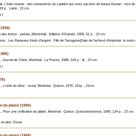
lt,
L'Inde vivante - des monastères du Ladakh aux rives sacrées de Kanya Kumari : récit d
28 p. : carte ; 23 cm.
.)
(1956)
 des brises - poésie
, [Montréal] : Editions d'Orphée, 1956, 51 p. ; 23 cm.
ses ; Les Rameaux frisés d'argent ; Fille de Tarragone|Date de l'achevé d'imprimer: le seize a
1986)
t,
Journal de Chine
, Montréal : La Presse, 1986, 109 p. : ill. ; 23 cm.
.)
976)
.,
L'orbe du désir - essai
, Montréal : Quinze, 1976, 161p. ; 21cm.
on du plaisir (1980)
.,
Pour une civilisation du plaisir
, Montréal : Quinze, Quinze/présence, 1980, 134 p. ; 23 cm..
 en plus: Essai.
on du plaisir (1968)