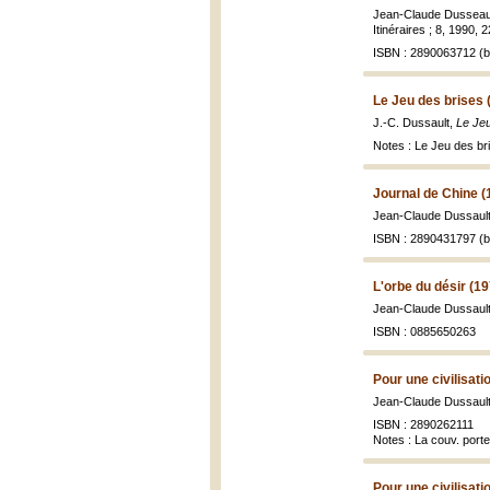
Jean-Claude Dusseau
Itinéraires ; 8, 1990, 2
ISBN : 2890063712 (br
Le Jeu des brises 
J.-C. Dussault,
Le Jeu
Notes : Le Jeu des bri
Journal de Chine (
Jean-Claude Dussaul
ISBN : 2890431797 (br
L'orbe du désir (1
Jean-Claude Dussault
ISBN : 0885650263
Pour une civilisati
Jean-Claude Dussault
ISBN : 2890262111
Notes : La couv. porte
Pour une civilisati