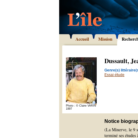
Accueil
Mission
Recherc
Dussault, J
Genre(s) littéraire(s
Essai-étude
Photo : © Claire VARIN
1997
Notice biogra
(La Minerve, le 9 s
terminé ses études 