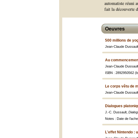
automatiste réuni a
fait la découverte 
Oeuvres
500 millions de yo
Jean-Claude Dussaul
Au commencement é
Jean-Claude Dussaul
ISBN : 2892950562 (b
Le corps vêtu de m
Jean-Claude Dussaul
Dialogues platoniq
J.-C. Dussault,
Dialog
Notes : Date de l'ache
L'effet Nintendo : 