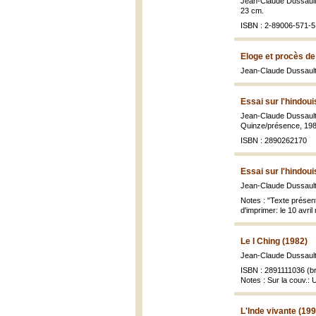
Jean-Claude Dussaul
23 cm.
ISBN : 2-89006-571-5 
Eloge et procès de
Jean-Claude Dussault,
Essai sur l'hindou
Jean-Claude Dussault 
Quinze/présence, 1980
ISBN : 2890262170
Essai sur l'hindou
Jean-Claude Dussaul
Notes : "Texte présent
d'imprimer: le 10 avril
Le I Ching (1982)
Jean-Claude Dussault e
ISBN : 2891111036 (br
Notes : Sur la couv.: 
L'Inde vivante (199