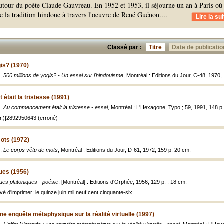
utour du poète Claude Gauvreau. En 1952 et 1953, il séjourne un an à Paris où 
de la tradition hindoue à travers l'oeuvre de René Guénon.
...
Lire la sui
Classé par :
Titre
Date de publicatio
gis? (1970)
t,
500 millions de yogis? - Un essai sur l'hindouisme
, Montréal : Editions du Jour, C-48, 1970,
tait la tristesse (1991)
t,
Au commencement était la tristesse - essai
, Montréal : L'Hexagone, Typo ; 59, 1991, 148 p.
r.)|2892950643 (erroné)
ots (1972)
t,
Le corps vêtu de mots
, Montréal : Editions du Jour, D-61, 1972, 159 p. 20 cm.
ues (1956)
ues platoniques - poésie
, [Montréal] : Editions d'Orphée, 1956, 129 p. ; 18 cm.
vé d'imprimer: le quinze juin mil neuf cent cinquante-six
une enquête métaphysique sur la réalité virtuelle (1997)