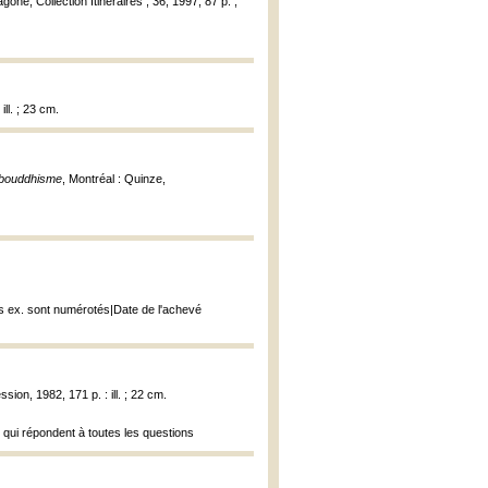
gone, Collection Itinéraires ; 36, 1997, 87 p. ;
ll. ; 23 cm.
e bouddhisme
, Montréal : Quinze,
les ex. sont numérotés|Date de l'achevé
ssion, 1982, 171 p. : ill. ; 22 cm.
s qui répondent à toutes les questions