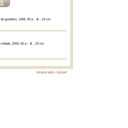
n
e gouttière, 1999, 90 p. : ill. ; 19 cm.
Initiale, 2006, 82 p. : ill. ; 19 cm.
DESIGN WEB = EGZAKT