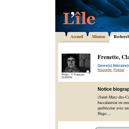
Accueil
Mission
Recherc
Frenette, Cl
Genre(s) littéraire(s
Nouvelle
,
Poésie
Photo : © François
GUÉRIN
Notice biogra
(Saint-Marc-des-Car
baccalauréat en ens
québécoise avec un
Hugo.
...