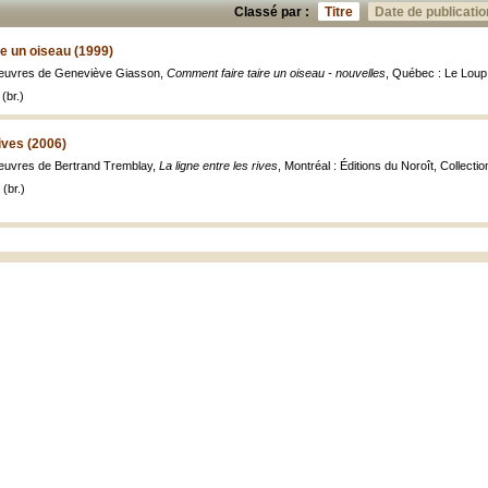
Classé par :
Titre
Date de publicatio
e un oiseau (1999)
 oeuvres de Geneviève Giasson,
Comment faire taire un oiseau - nouvelles
, Québec : Le Loup d
(br.)
rives (2006)
oeuvres de Bertrand Tremblay,
La ligne entre les rives
, Montréal : Éditions du Noroît, Collection 
(br.)