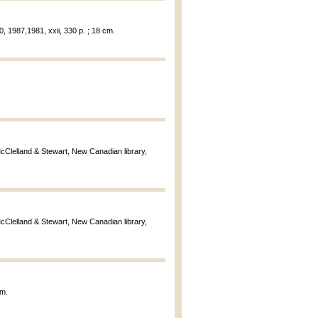
, 1987,1981, xxii, 330 p. ; 18 cm.
McClelland & Stewart, New Canadian library,
McClelland & Stewart, New Canadian library,
cm.