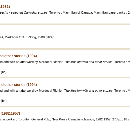
,1981)
ruths - selected Canadian stories
, Toronto : Macmillan of Canada, Macmillan paperbacks ; 20
sit
, Markham Ont. : Viking, 1988, 263 p.
d other stories (1994)
ted and with an afterword by Mordecai Richler,
The Moslem wife and other stories
, Toronto : 
(br.)
d other stories (1994)
ted and with an afterword by Mordecai Richler,
The Moslem wife and other stories
, Toronto : 
(br.)
 (1982,1957)
rt is broken
, Toronto : General Pub., New Press Canadian classics, 1982,1957, 273 p. ; 18 