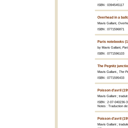
ISBN : 0394545117
Overhead in a ball
Mavis Gallant,
Overhea
ISBN : 0771596871
Paris notebooks (
by Mavis Gallant,
Par
ISBN : 0771596103
The Pegnitz juncti
Mavis Gallant.,
The Pe
ISBN : 0771595433
Poisson d'avril (19
Mavis Gallant ; tradui
ISBN : 2-07-040236-3 
Notes : Traduction de:
Poisson d'avril (19
Mavis Gallant ; tradu