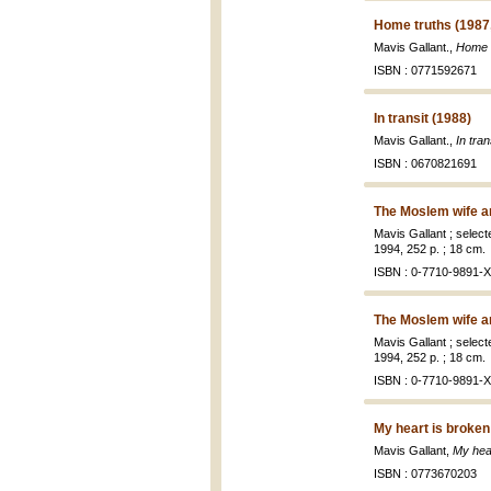
Home truths (1987
Mavis Gallant.,
Home t
ISBN : 0771592671
In transit (1988)
Mavis Gallant.,
In tran
ISBN : 0670821691
The Moslem wife an
Mavis Gallant ; selec
1994, 252 p. ; 18 cm.
ISBN : 0-7710-9891-X 
The Moslem wife an
Mavis Gallant ; selec
1994, 252 p. ; 18 cm.
ISBN : 0-7710-9891-X 
My heart is broken
Mavis Gallant,
My hea
ISBN : 0773670203