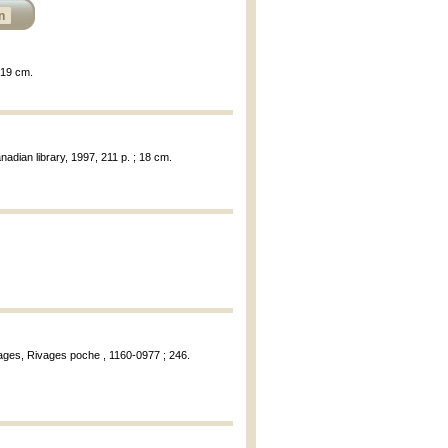
n
 19 cm.
adian library, 1997, 211 p. ; 18 cm.
vages, Rivages poche , 1160-0977 ; 246.