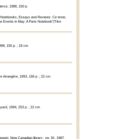
ierce, 1988, 150 p.
ris Notebooks, Essays and Reviews. Ce texte,
The Events in May: A Paris Notebook"|Titre
1998, 155 p. ; 18 cm.
ure étrangère, 1993, 166 p. ; 22 cm.
Fayard, 1994, 253 p. ; 22 cm.
tewart, New Canadian library ; no. 91, 1987,