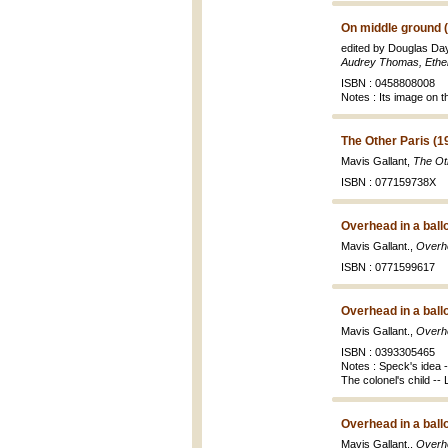
On middle ground 
edited by Douglas D
Audrey Thomas, Ethel
ISBN : 0458808008
Notes : Its image on t
The Other Paris (
Mavis Gallant,
The Ot
ISBN : 077159738X
Overhead in a ball
Mavis Gallant.,
Overhe
ISBN : 0771599617
Overhead in a ball
Mavis Gallant.,
Overhe
ISBN : 0393305465
Notes : Speck's idea --
The colonel's child -
Overhead in a ball
Mavis Gallant.,
Overhe