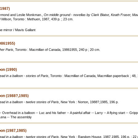
(1987)
aymond and Leslie Monkman.,
On middle ground - novellas by Clark Blaise, Keath Fraser, Mav
 Wilson
, Toronto : Methuen, 1987, 439 p. ; 23 cm.
he mirror / Mavis Gallant
19861955)
her Paris
, Toronto : Macmillan of Canada, 19861955, 240 p ; 20 cm.
oon (1990)
ad in a balloon - stories of Paris
, Toronto : Macmillan of Canada, Macmillan paperback ; 48, 
oon (1988?,1985)
ad in a balloon - twelve stories of Paris
, New York : Norton, 1988?,1985, 196 p.
 Overhead in a balloon -- Luc and his father -- A painful affair -- Larry -- A flying start -- Grip
- Lena -- The assembly
oon (1987,1985)
ad in a balloon - twelve stories of Paris
, New York : Random House, 1987,1985, 196 p. ; 22