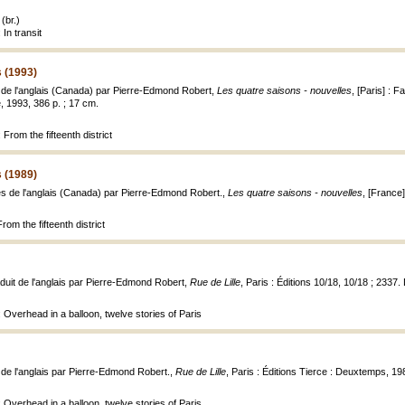
(br.)
In transit
 (1993)
it de l'anglais (Canada) par Pierre-Edmond Robert,
Les quatre saisons - nouvelles
, [Paris] : 
, 1993, 386 p. ; 17 cm.
From the fifteenth district
 (1989)
tes de l'anglais (Canada) par Pierre-Edmond Robert.,
Les quatre saisons - nouvelles
, [France
From the fifteenth district
aduit de l'anglais par Pierre-Edmond Robert,
Rue de Lille
, Paris : Éditions 10/18, 10/18 ; 2337
 Overhead in a balloon, twelve stories of Paris
t de l'anglais par Pierre-Edmond Robert.,
Rue de Lille
, Paris : Éditions Tierce : Deuxtemps, 19
 Overhead in a balloon, twelve stories of Paris