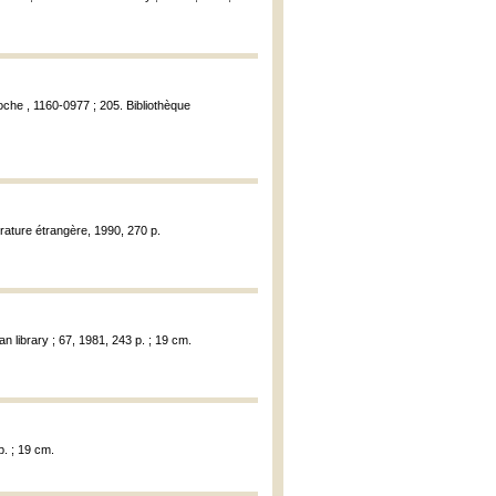
oche , 1160-0977 ; 205. Bibliothèque
térature étrangère, 1990, 270 p.
n library ; 67, 1981, 243 p. ; 19 cm.
p. ; 19 cm.