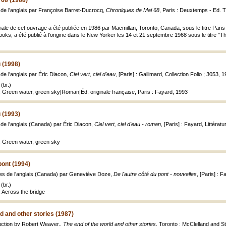
 68 (1988)
t de l'anglais par Françoise Barret-Ducrocq,
Chroniques de Mai 68
, Paris : Deuxtemps - Ed. T
ginale de cet ouvrage a été publiée en 1986 par Macmillan, Toronto, Canada, sous le titre Pa
ooks, a été publié à l'origine dans le New Yorker les 14 et 21 septembre 1968 sous le titre "
u (1998)
 de l'anglais par Éric Diacon,
Ciel vert, ciel d'eau
, [Paris] : Gallimard, Collection Folio ; 3053, 
(br.)
: Green water, green sky|Roman|Éd. originale française, Paris : Fayard, 1993
u (1993)
t de l'anglais (Canada) par Éric Diacon,
Ciel vert, ciel d'eau - roman
, [Paris] : Fayard, Littérat
: Green water, green sky
pont (1994)
ites de l'anglais (Canada) par Geneviève Doze,
De l'autre côté du pont - nouvelles
, [Paris] : 
(br.)
: Across the bridge
d and other stories (1987)
duction by Robert Weaver.,
The end of the world and other stories
, Toronto : McClelland and S