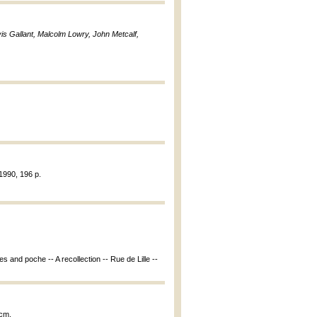
is Gallant, Malcolm Lowry, John Metcalf,
1990, 196 p.
pes and poche -- A recollection -- Rue de Lille --
 cm.