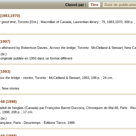
Classé par :
Titre
Date de publicatio
 (1983,1970)
y good time
, Toronto [Ont.] : Macmillan of Canada, Laurentian library ; 79, 1983,1970, 308 p. ;
(1997)
an afterword by Robertson Davies,
Across the bridge
, Toronto : McClelland & Stewart, New Can
(br.)
originale publiée en 1993 dans un format différent
(1993)
ss the bridge - stories
, Toronto : McClelland & Stewart, 1993, 198 p. ; 24 cm.
e: New stories
 68 (1998)
traduit de l'anglais (Canada) par Françoise Barret-Ducrocq,
Chroniques de Mai 68
, Paris : Ri
, 1998, 208 p. ; 17 cm.
(br.)
française, Paris : Deuxtemps - Éditions Tierce, 1988