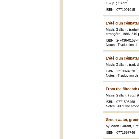
167 p. ; 18 cm..
ISBN : 0771091915
L'été d'un célibata
Mavis Gallant ; tradui
étrangère, 1996, 310 p
ISBN : 2-7436-0157-4 
Notes : Traduction de
L'été d'un célibata
Mavis Gallant ; trad. 
ISBN : 2213024820
Notes : Traduction de
From the fifteenth 
Mavis Gallant,
From th
ISBN : 0771595468
Notes : All of the stor
Green water, green
by Mavis Gallant,
Gre
ISBN : 0771597746