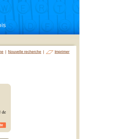
che
|
Nouvelle recherche
|
Imprimer
é de
te