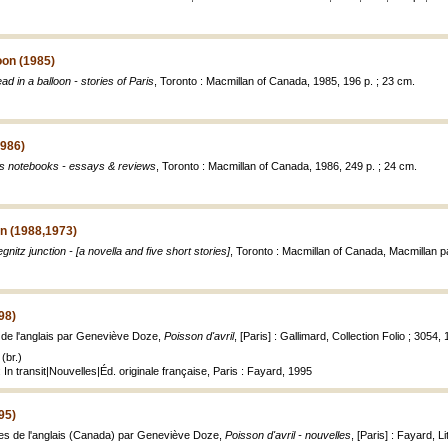
oon (1985)
d in a balloon - stories of Paris
, Toronto : Macmillan of Canada, 1985, 196 p. ; 23 cm.
1986)
is notebooks - essays & reviews
, Toronto : Macmillan of Canada, 1986, 249 p. ; 24 cm.
on (1988,1973)
gnitz junction - [a novella and five short stories]
, Toronto : Macmillan of Canada, Macmillan p
98)
t de l'anglais par Geneviève Doze,
Poisson d'avril
, [Paris] : Gallimard, Collection Folio ; 3054,
(br.)
 In transit|Nouvelles|Éd. originale française, Paris : Fayard, 1995
95)
ites de l'anglais (Canada) par Geneviève Doze,
Poisson d'avril - nouvelles
, [Paris] : Fayard, 