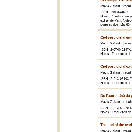
Chroniques de Mai
Mavis Gallant ; tradui
ISBN : 290314446X
Notes : "L'édition ori
extrait de Paris Noteb
porté au dos: Mai 68
Ciel vert, ciel d'ea
Mavis Gallant ; traduit
ISBN : 2-07-040237-1 
Notes : Traduction de
Ciel vert, ciel d'ea
Mavis Gallant ; tradui
ISBN : 2-213-03103-7
Notes : Traduction de
De l'autre côté du 
Mavis Gallant ; tradu
ISBN : 2-213-59270-5 
Notes : Traduction de
The end of the worl
Mavis Gallant ; Intro