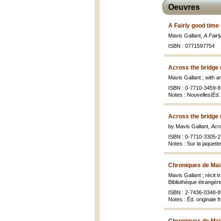
Oeuvres
A Fairly good time
Mavis Gallant,
A Fairl
ISBN : 0771597754
Across the bridge 
Mavis Gallant ; with 
ISBN : 0-7710-3459-8 
Notes : Nouvelles|Éd. 
Across the bridge 
by Mavis Gallant,
Acro
ISBN : 0-7710-3305-2
Notes : Sur la jaquett
Chroniques de Mai
Mavis Gallant ; récit 
Bibliothèque étrangère
ISBN : 2-7436-0348-8 
Notes : Éd. originale 