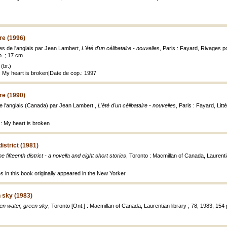
ire (1996)
tes de l'anglais par Jean Lambert,
L'été d'un célibataire - nouvelles
, Paris : Fayard, Rivages p
. ; 17 cm.
(br.)
: My heart is broken|Date de cop.: 1997
ire (1990)
de l'anglais (Canada) par Jean Lambert.,
L'été d'un célibataire - nouvelles
, Paris : Fayard, Lit
 : My heart is broken
district (1981)
e fifteenth district - a novella and eight short stories
, Toronto : Macmillan of Canada, Laurentia
ies in this book originally appeared in the New Yorker
 sky (1983)
en water, green sky
, Toronto [Ont.] : Macmillan of Canada, Laurentian library ; 78, 1983, 154 