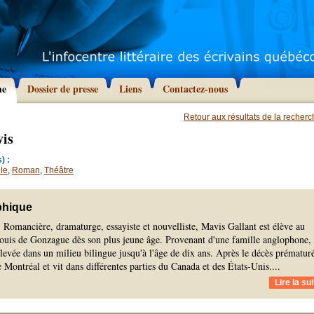
he
Dossier de presse
Liens
Contactez-nous
Retour aux résultats de la recher
vis
) :
le
,
Roman
,
Théâtre
phique
 Romancière, dramaturge, essayiste et nouvelliste, Mavis Gallant est élève au
ouis de Gonzague dès son plus jeune âge. Provenant d'une famille anglophone,
élevée dans un milieu bilingue jusqu'à l'âge de dix ans. Après le décès prématur
te Montréal et vit dans différentes parties du Canada et des États-Unis.
...
Lire la sui