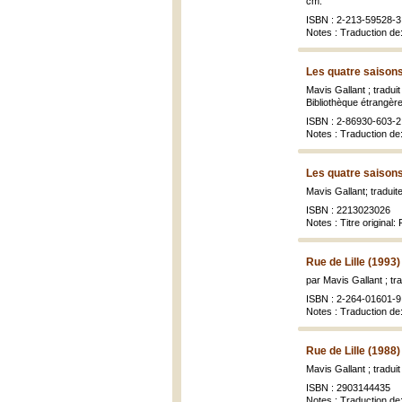
cm.
ISBN : 2-213-59528-3 
Notes : Traduction de: 
Les quatre saisons
Mavis Gallant ; tradu
Bibliothèque étrangère
ISBN : 2-86930-603-2
Notes : Traduction de: 
Les quatre saisons
Mavis Gallant; tradui
ISBN : 2213023026
Notes : Titre original: 
Rue de Lille (1993)
par Mavis Gallant ; tr
ISBN : 2-264-01601-9
Notes : Traduction de:
Rue de Lille (1988)
Mavis Gallant ; tradui
ISBN : 2903144435
Notes : Traduction de: