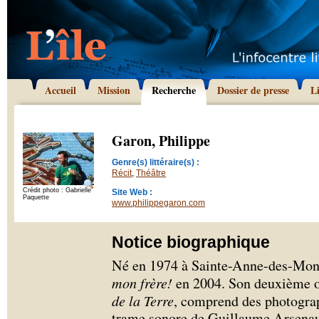
Accueil
Mission
Recherche
Dossier de presse
L
Garon, Philippe
Genre(s) littéraire(s) :
Récit
,
Théâtre
Crédit photo : Gabrielle
Site Web :
Paquette
www.philippegaron.com
Notice biographique
Né en 1974 à Sainte-Anne-des-Mont
mon frère!
en 2004. Son deuxième 
de la Terre
, comprend des photogra
trame sonore de Guillaume Arsenaul