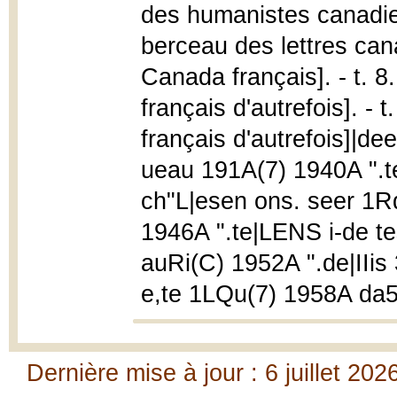
des humanistes canadien
berceau des lettres can
Canada français]. - t. 8
français d'autrefois]. - t
français d'autrefois]|de
ueau 191A(7) 1940A ".t
ch"L|esen ons. seer 1Rdi
1946A ".te|LENS i-de t
auRi(C) 1952A ".de|IIis
e,te 1LQu(7) 1958A da
Dernière mise à jour : 6 juillet 202