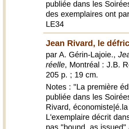
publiée dans les Soirée
des exemplaires ont paru
LE34
Jean Rivard, le défri
par A. Gérin-Lajoie.,
Jea
réelle
, Montréal : J.B. Ro
205 p. ; 19 cm.
Notes : "La première édi
publiée dans les Soirée
Rivard, économiste|é.la
L'exemplaire décrit da
pas "bound, as issued"