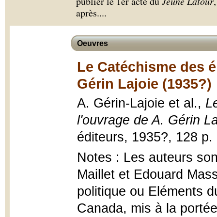
publier le 1er acte du
Jeune Latour
après.
...
Oeuvres
Le Catéchisme des él
Gérin Lajoie (1935?)
A. Gérin-Lajoie et al.,
L
l'ouvrage de A. Gérin La
éditeurs, 1935?, 128 p. 
Notes : Les auteurs son
Maillet et Edouard Mas
politique ou Eléments du
Canada, mis à la portée