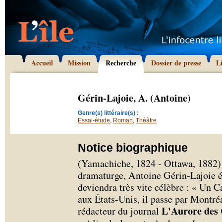
Accueil
Mission
Recherche
Dossier de presse
L
Gérin-Lajoie, A. (Antoine)
Genre(s) littéraire(s) :
Essai-étude
,
Roman
,
Théâtre
Notice biographique
(Yamachiche, 1824 - Ottawa, 1882) R
dramaturge, Antoine Gérin-Lajoie é
deviendra très vite célèbre : « Un 
aux États-Unis, il passe par Montréa
L'Aurore des
rédacteur du journal