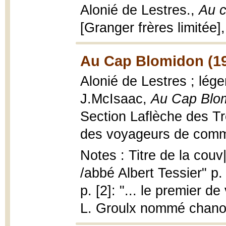
Alonié de Lestres.,
Au c
[Granger frères limitée]
Au Cap Blomidon (19
Alonié de Lestres ; lége
J.McIsaac,
Au Cap Blo
Section Laflèche des Tr
des voyageurs de comme
Notes : Titre de la cou
/abbé Albert Tessier" p.
p. [2]: "... le premier d
L. Groulx nommé chano