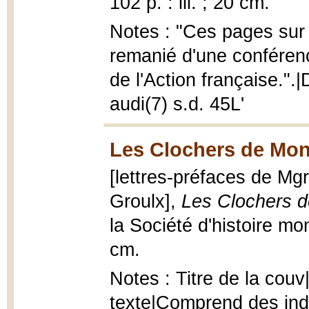
102 p. : ill. ; 20 cm.
Notes : "Ces pages sur 
remanié d'une conférenc
de l'Action française.".
audi(7) s.d. 45L'
Les Clochers de Montr
[lettres-préfaces de Mg
Groulx],
Les Clochers de
la Société d'histoire mont
cm.
Notes : Titre de la cou
texte|Comprend des in