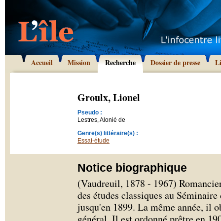
Accueil
Mission
Recherche
Dossier de presse
L
Groulx, Lionel
Pseudo :
Lestres, Alonié de
Genre(s) littéraire(s) :
Essai-étude
Notice biographique
(Vaudreuil, 1878 - 1967) Romancier 
des études classiques au Séminaire 
jusqu'en 1899. La même année, il o
général. Il est ordonné prêtre en 190