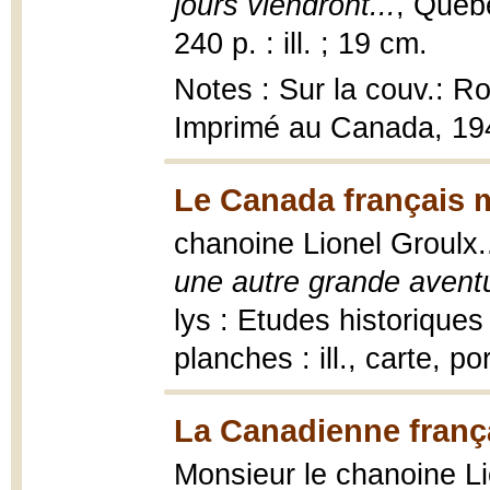
jours viendront...
, Québ
240 p. : ill. ; 19 cm.
Notes : Sur la couv.: R
Imprimé au Canada, 19
Le Canada français m
chanoine Lionel Groulx.
une autre grande avent
lys : Etudes historique
planches : ill., carte, po
La Canadienne franç
Monsieur le chanoine L