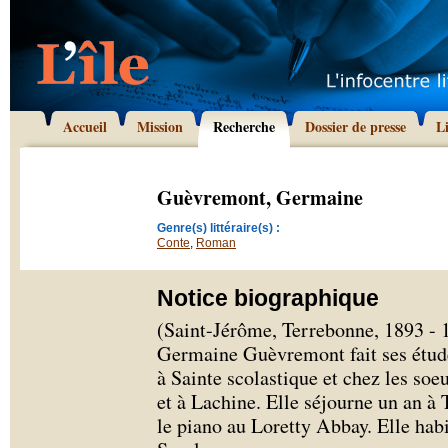
Accueil
Mission
Recherche
Dossier de presse
L
Guèvremont, Germaine
Genre(s) littéraire(s) :
Conte
,
Roman
Notice biographique
(Saint-Jérôme, Terrebonne, 1893 - 
Germaine Guèvremont fait ses étude
à Sainte scolastique et chez les so
et à Lachine. Elle séjourne un an à 
le piano au Loretty Abbay. Elle hab