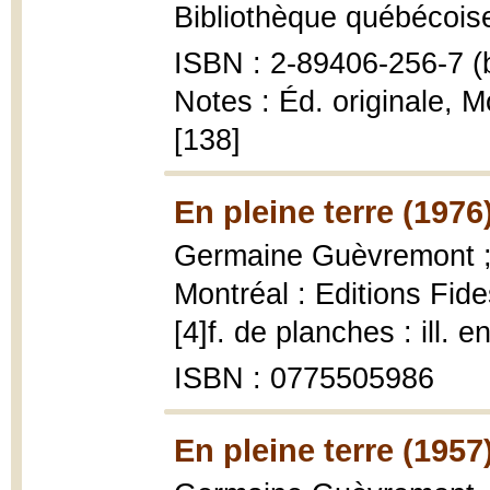
Bibliothèque québécoise
ISBN : 2-89406-256-7 (b
Notes : Éd. originale, 
[138]
En pleine terre (1976
Germaine Guèvremont ; 
Montréal : Editions Fid
[4]f. de planches : ill. e
ISBN : 0775505986
En pleine terre (1957