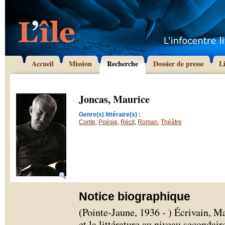
Accueil
Mission
Recherche
Dossier de presse
L
Joncas, Maurice
Genre(s) littéraire(s) :
Conte
,
Poésie
,
Récit
,
Roman
,
Théâtre
Notice biographique
(Pointe-Jaune, 1936 - ) Écrivain, M
et la littérature au niveau secondai