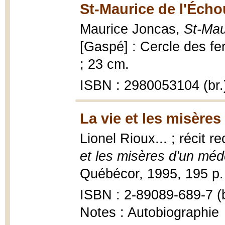
St-Maurice de l'Échou
Maurice Joncas,
St-Maur
[Gaspé] : Cercle des fer
; 23 cm.
ISBN : 2980053104 (br.
La vie et les misère
Lionel Rioux... ; récit r
et les misères d'un mé
Québécor, 1995, 195 p.
ISBN : 2-89089-689-7 (b
Notes : Autobiographie