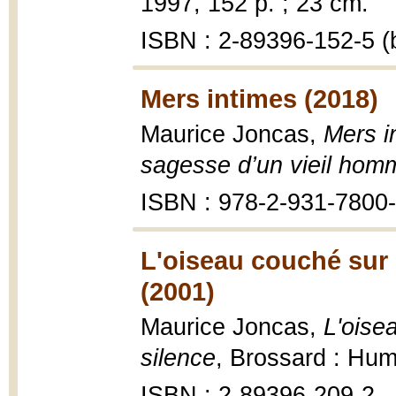
1997, 152 p. ; 23 cm.
ISBN : 2-89396-152-5 (b
Mers intimes (2018)
Maurice Joncas,
Mers i
sagesse d’un vieil hom
ISBN : 978-2-931-7800-
L'oiseau couché sur 
(2001)
Maurice Joncas,
L'oise
silence
, Brossard : Huma
ISBN : 2-89396-209-2