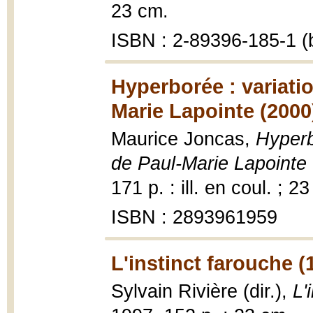
23 cm.
ISBN : 2-89396-185-1 (b
Hyperborée : variati
Marie Lapointe (2000
Maurice Joncas,
Hyperb
de Paul-Marie Lapointe 
171 p. : ill. en coul. ; 2
ISBN : 2893961959
L'instinct farouche (
Sylvain Rivière (dir.),
L'