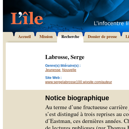
Accueil
Mission
Recherche
Dossier de presse
L
Labrosse, Serge
Genre(s) littéraire(s) :
Jeunesse
,
Nouvelle
Site Web :
www.sergelabrosse100.wixsite.com/auteur
Notice biographique
Au terme d’une fructueuse carrière 
s’est distingué à trois reprises au
d’Eastman, ces dernières années. Ch
de lectures publiques (par Thomas 