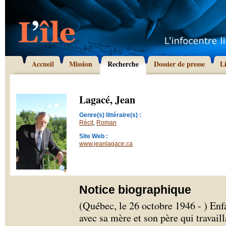
Accueil
Mission
Recherche
Dossier de presse
L
Lagacé, Jean
Genre(s) littéraire(s) :
Récit
,
Roman
Site Web :
www.jeanlagace.ca
Notice biographique
(Québec, le 26 octobre 1946 - ) Enf
avec sa mère et son père qui travaill