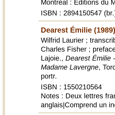
Montréal : Éditions du M
ISBN : 2894150547 (br.
Dearest Émilie (1989
Wilfrid Laurier ; transc
Charles Fisher ; prefac
Lajoie.,
Dearest Émilie - 
Madame Lavergne
, Tor
portr.
ISBN : 1550210564
Notes : Deux lettres fra
anglais|Comprend un i