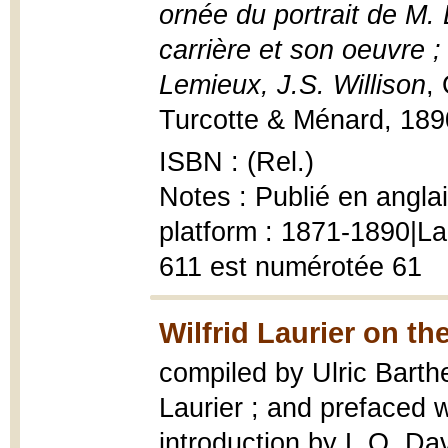
ornée du portrait de M. 
carrière et son oeuvre 
Lemieux, J.S. Willison
,
Turcotte & Ménard, 1890, 
ISBN : (Rel.)
Notes : Publié en anglais
platform : 1871-1890|La
611 est numérotée 61
Wilfrid Laurier on th
compiled by Ulric Barthe 
Laurier ; and prefaced w
introduction by L.O. Da