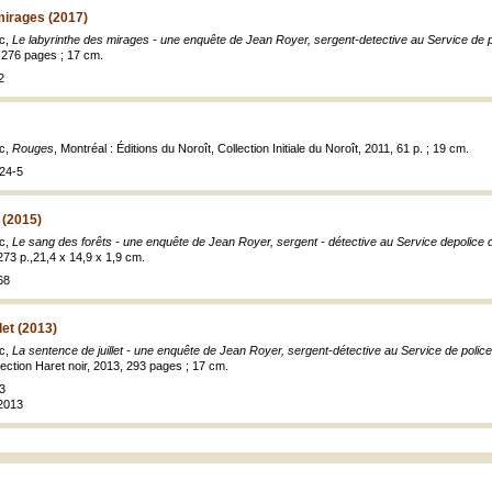
mirages (2017)
nc,
Le labyrinthe des mirages - une enquête de Jean Royer, sergent-detective au Service de pol
, 276 pages ; 17 cm.
2
nc,
Rouges
, Montréal : Éditions du Noroît, Collection Initiale du Noroît, 2011, 61 p. ; 19 cm.
24-5
 (2015)
nc,
Le sang des forêts - une enquête de Jean Royer, sergent - détective au Service depolice de
 273 p.,21,4 x 14,9 x 1,9 cm.
68
let (2013)
nc,
La sentence de juillet - une enquête de Jean Royer, sergent-détective au Service de police 
llection Haret noir, 2013, 293 pages ; 17 cm.
3
 2013