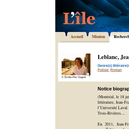
Accueil
Mission
Recherc
Leblanc, Je
Genre(s) littéraire(s
Poésie
,
Roman
© Émilie-Pier Gagné
Notice biogra
(Montréal, le 18 jui
littérature, Jean-F
l’Université Laval.
Trois-Rivières.
...
En 2011, Jean-Fra