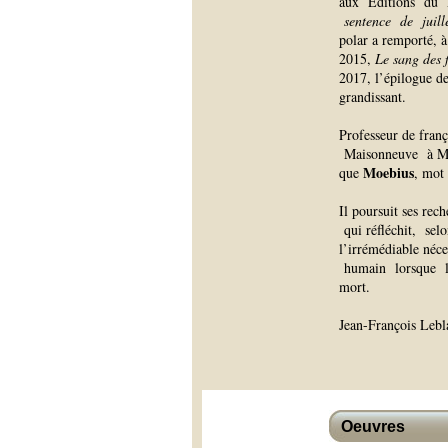
aux Éditions du N
sentence de juill
polar a remporté, à
2015,
Le sang des f
2017, l’épilogue de
grandissant.
Professeur de fran
Maisonneuve à Mont
Moebius
que
, mot 
Il poursuit ses re
qui réfléchit, selo
l’irrémédiable néce
humain lorsque la 
mort.
Jean-François Lebl
Oeuvres