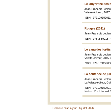
Le labyrinthe des 
Jean-François Lebla
Valette-éditeur , 2017
ISBN : 979109159011
Rouges (2011)
Jean-François Lebla
ISBN : 978-2-89018-7
Le sang des forêts
Jean-François Lebla
Valette-éditeur, 2015,
ISBN : 979-10915900
La sentence de juil
Jean-François Lebla
La Valette-éditeur, Co
ISBN : 979109159001
Notes : Prix Léopold,
Dernière mise à jour : 6 juillet 2026