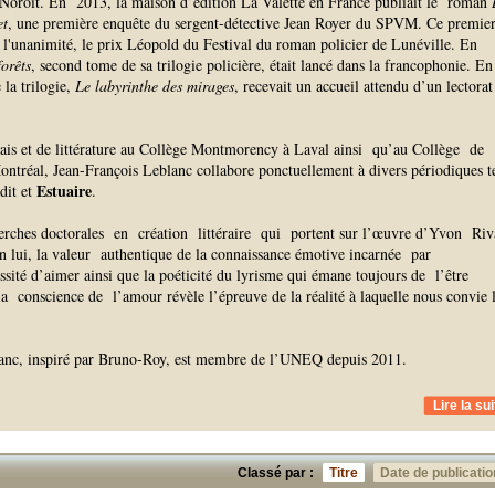
oroît. En 2013, la maison d’édition La Valette en France publiait le roman
et
, une première enquête du sergent-détective Jean Royer du SPVM. Ce premie
 l'unanimité, le prix Léopold du Festival du roman policier de Lunéville. En
orêts
, second tome de sa trilogie policière, était lancé dans la francophonie. En
 la trilogie,
Le labyrinthe des mirages
, recevait un accueil attendu d’un lectorat
çais et de littérature au Collège Montmorency à Laval ainsi qu’au Collège de
réal, Jean-François Leblanc collabore ponctuellement à divers périodiques t
Estuaire
dit et
.
cherches doctorales en création littéraire qui portent sur l’œuvre d’Yvon Riv
n lui, la valeur authentique de la connaissance émotive incarnée par
ssité d’aimer ainsi que la poéticité du lyrisme qui émane toujours de l’être
conscience de l’amour révèle l’épreuve de la réalité à laquelle nous convie 
anc, inspiré par Bruno-Roy, est membre de l’UNEQ depuis 2011.
Lire la sui
Classé par :
Titre
Date de publicatio