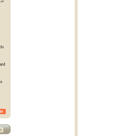
La
r
els
ard
la
te
n