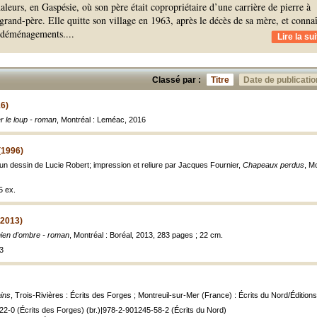
aleurs, en Gaspésie, où son père était copropriétaire d’une carrière de pierre à
grand-père. Elle quitte son village en 1963, après le décès de sa mère, et connaî
 déménagements.
...
Lire la sui
Classé par :
Titre
Date de publicatio
16)
r le loup - roman
, Montréal : Leméac, 2016
(1996)
un dessin de Lucie Robert; impression et reliure par Jacques Fournier,
Chapeaux perdus
, M
5 ex.
(2013)
ien d'ombre - roman
, Montréal : Boréal, 2013, 283 pages ; 22 cm.
3
ins
, Trois-Rivières : Écrits des Forges ; Montreuil-sur-Mer (France) : Écrits du Nord/Édition
2-0 (Écrits des Forges) (br.)|978-2-901245-58-2 (Écrits du Nord)