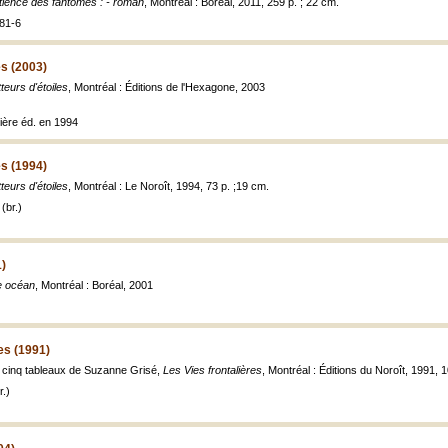
tience des fantômes : - roman
, Montréal : Boréal, 2011, 259 p. ; 22 cm.
81-6
es (2003)
teurs d'étoiles
, Montréal : Éditions de l'Hexagone, 2003
ère éd. en 1994
es (1994)
teurs d'étoiles
, Montréal : Le Noroît, 1994, 73 p. ;19 cm.
(br.)
1)
e océan
, Montréal : Boréal, 2001
es (1991)
 cinq tableaux de Suzanne Grisé,
Les Vies frontalières
, Montréal : Éditions du Noroît, 1991, 100
.)