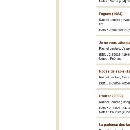
Notes : Sur la p. [4] d
Fugues (1984)
Rachel Leclerc ; avec
cm.
ISBN : 289018093X (b
Je ne vous attenda
Rachel Leclerc,
Je ne
ISBN : 2-89018-419-6
Notes : Poèmes
Noces de sable (1
Rachel Leclerc,
Noces
ISBN : 2-89052-702-6 
L'ourse (2002)
Rachel Leclerc ; litho
ISBN : 2-89021-556-3 
Notes : Pour les jeun
La patience des fa