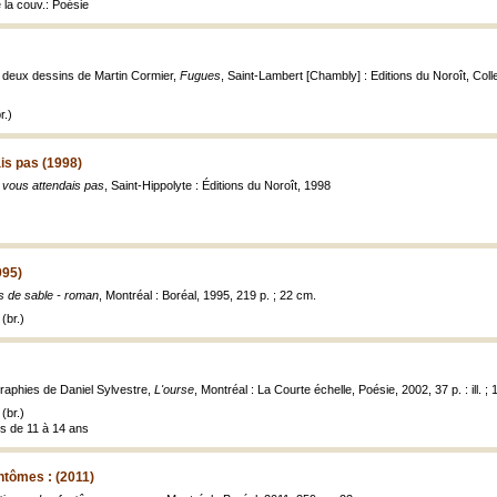
e la couv.: Poésie
 deux dessins de Martin Cormier,
Fugues
, Saint-Lambert [Chambly] : Editions du Noroît, Collect
r.)
is pas (1998)
 vous attendais pas
, Saint-Hippolyte : Éditions du Noroît, 1998
995)
 de sable - roman
, Montréal : Boréal, 1995, 219 p. ; 22 cm.
(br.)
graphies de Daniel Sylvestre,
L'ourse
, Montréal : La Courte échelle, Poésie, 2002, 37 p. : ill. ;
(br.)
es de 11 à 14 ans
ntômes : (2011)