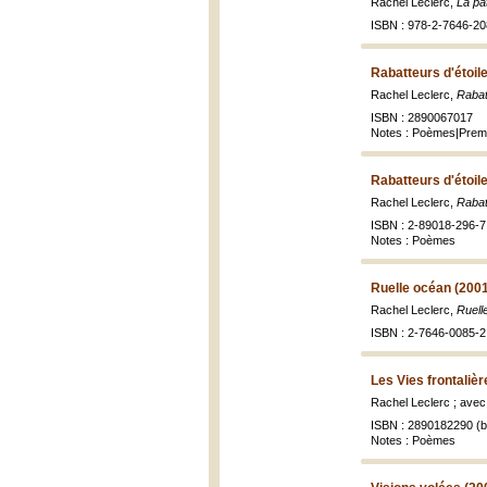
Rachel Leclerc,
La pa
ISBN : 978-2-7646-20
Rabatteurs d'étoil
Rachel Leclerc,
Rabat
ISBN : 2890067017
Notes : Poèmes|Premi
Rabatteurs d'étoil
Rachel Leclerc,
Rabat
ISBN : 2-89018-296-7 
Notes : Poèmes
Ruelle océan (200
Rachel Leclerc,
Ruell
ISBN : 2-7646-0085-2
Les Vies frontalièr
Rachel Leclerc ; avec
ISBN : 2890182290 (br
Notes : Poèmes