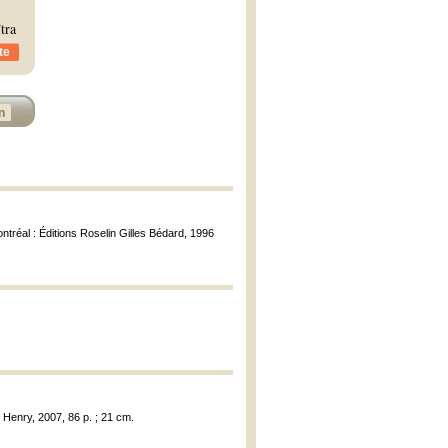
tra
te
n
ontréal : Éditions Roselin Gilles Bédard, 1996
s Henry, 2007, 86 p. ; 21 cm.