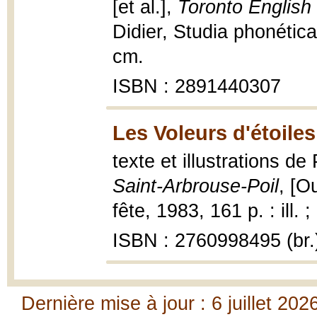
[et al.],
Toronto English 
Didier, Studia phonética 
cm.
ISBN : 2891440307
Les Voleurs d'étoile
texte et illustrations de
Saint-Arbrouse-Poil
, [O
fête, 1983, 161 p. : ill. 
ISBN : 2760998495 (br.
Dernière mise à jour : 6 juillet 202