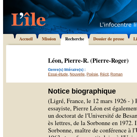
Accueil
Mission
Recherche
Dossier de presse
L
Léon, Pierre-R. (Pierre-Roger)
Genre(s) littéraire(s) :
Essai-étude
,
Nouvelle
,
Poésie
,
Récit
,
Roman
Notice biographique
(Ligré, France, le 12 mars 1926 - ) 
essayiste, Pierre Léon est également
un doctorat de l'Université de Besan
ès lettres, de la Sorbonne en 1972. I
Sorbonne, maître de conférence à l