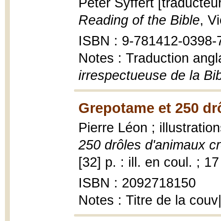
Peter Syffert [traducteu
Reading of the Bible
, V
ISBN : 9-781412-0398-
Notes : Traduction ang
irrespectueuse de la Bi
Grepotame et 250 drô
Pierre Léon ; illustrati
250 drôles d'animaux c
[32] p. : ill. en coul. ; 
ISBN : 2092718150
Notes : Titre de la couv