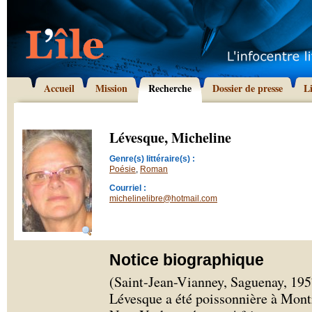
Accueil
Mission
Recherche
Dossier de presse
L
Lévesque, Micheline
Genre(s) littéraire(s) :
Poésie
,
Roman
Courriel :
michelinelibre@hotmail.com
Notice biographique
(Saint-Jean-Vianney, Saguenay, 195
Lévesque a été poissonnière à Montr