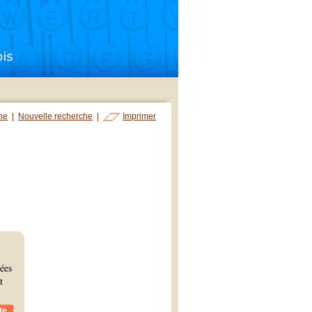
che
|
Nouvelle recherche
|
Imprimer
rées
t
te