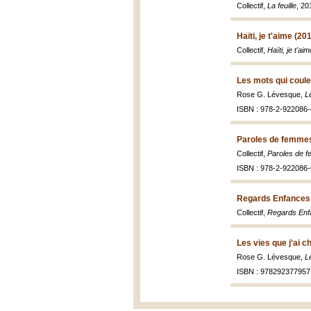
Collectif,
La feuille
, 20
Haïti, je t'aime (20
Collectif,
Haïti, je t'aim
Les mots qui coule
Rose G. Lévesque,
L
ISBN : 978-2-922086-
Paroles de femmes 
Collectif,
Paroles de f
ISBN : 978-2-922086-
Regards Enfances
Collectif,
Regards Enf
Les vies que j'ai c
Rose G. Lévesque,
L
ISBN : 978292377957