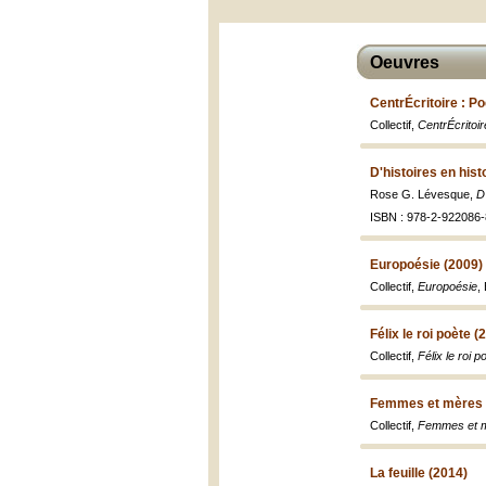
Oeuvres
CentrÉcritoire : P
Collectif,
CentrÉcritoir
D'histoires en hist
Rose G. Lévesque,
D
ISBN : 978-2-922086-
Europoésie (2009)
Collectif,
Europoésie
,
Félix le roi poète (
Collectif,
Félix le roi p
Femmes et mères 
Collectif,
Femmes et 
La feuille (2014)