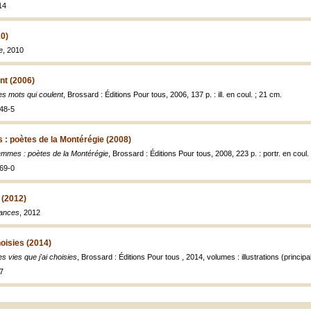
14
10)
e
, 2010
nt (2006)
es mots qui coulent
, Brossard : Éditions Pour tous, 2006, 137 p. : ill. en coul. ; 21 cm.
48-5
: poètes de la Montérégie (2008)
emmes : poètes de la Montérégie
, Brossard : Éditions Pour tous, 2008, 223 p. : portr. en coul.
69-0
 (2012)
ances
, 2012
hoisies (2014)
es vies que j'ai choisies
, Brossard : Éditions Pour tous , 2014, volumes : illustrations (princip
7