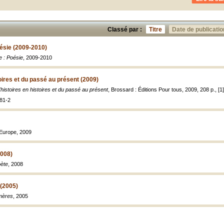
Classé par :
Titre
Date de publicatio
oésie (2009-2010)
e : Poésie
, 2009-2010
oires et du passé au présent (2009)
'histoires en histoires et du passé au présent
, Brossard : Éditions Pour tous, 2009, 208 p., [1] f.
81-2
 Europe, 2009
2008)
oète
, 2008
(2005)
mères
, 2005