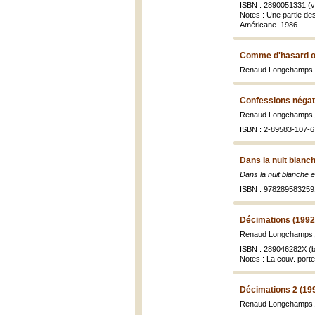
ISBN : 2890051331 (vol
Notes : Une partie des
Américane. 1986
Comme d'hasard o
Renaud Longchamps
Confessions négat
Renaud Longchamps
ISBN : 2-89583-107-6 
Dans la nuit blanch
Dans la nuit blanche e
ISBN : 978289583259
Décimations (1992
Renaud Longchamps
ISBN : 289046282X (b
Notes : La couv. porte
Décimations 2 (19
Renaud Longchamps