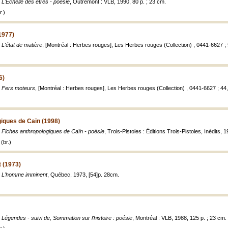
,
L'Échelle des êtres - poésie
, Outremont : VLB, 1990, 80 p. ; 23 cm.
.)
1977)
,
L'état de matière
, [Montréal : Herbes rouges], Les Herbes rouges (Collection) , 0441-6627 ; 
6)
,
Fers moteurs
, [Montréal : Herbes rouges], Les Herbes rouges (Collection) , 0441-6627 ; 44, 
iques de Caïn (1998)
,
Fiches anthropologiques de Caïn - poésie
, Trois-Pistoles : Éditions Trois-Pistoles, Inédits, 
(br.)
 (1973)
,
L'homme imminent
, Québec, 1973, [54]p. 28cm.
,
Légendes - suivi de, Sommation sur l'histoire : poésie
, Montréal : VLB, 1988, 125 p. ; 23 cm.