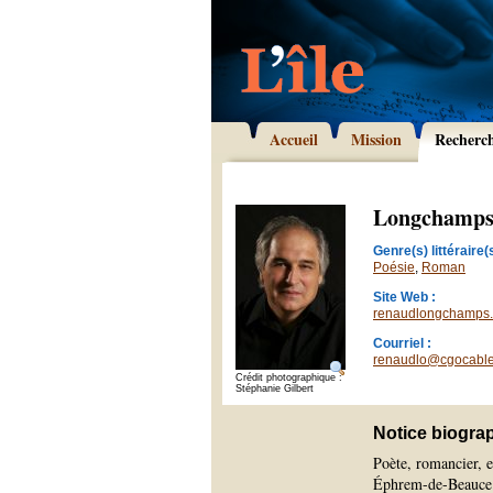
Accueil
Mission
Recherc
Longchamps
Genre(s) littéraire(s
Poésie
,
Roman
Site Web :
renaudlongchamps
Courriel :
renaudlo@cgocable
Crédit photographique :
Stéphanie Gilbert
Notice biogra
Poète, romancier, e
Éphrem-de-Beauce