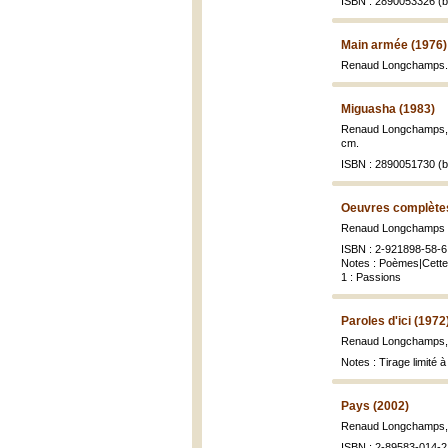
ISBN : 2890053326 (br
Main armée (1976)
Renaud Longchamps
Miguasha (1983)
Renaud Longchamps
cm.
ISBN : 2890051730 (br
Oeuvres complètes
Renaud Longchamps ;
ISBN : 2-921898-58-6 (
Notes : Poèmes|Cette 
1 : Passions
Paroles d'ici (1972
Renaud Longchamps
Notes : Tirage limité 
Pays (2002)
Renaud Longchamps
ISBN : 2-89583-014-2 