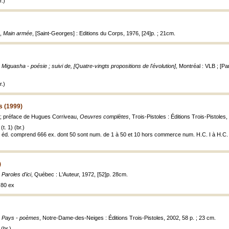
.)
.,
Main armée
, [Saint-Georges] : Editions du Corps, 1976, [24]p. ; 21cm.
,
Miguasha - poésie ; suivi de, [Quatre-vingts propositions de l'évolution]
, Montréal : VLB ; [Par
.)
 (1999)
 préface de Hugues Corriveau,
Oeuvres complètes
, Trois-Pistoles : Éditions Trois-Pistoles,
t. 1) (br.)
éd. comprend 666 ex. dont 50 sont num. de 1 à 50 et 10 hors commerce num. H.C. I à H.C. X 
)
,
Paroles d'ici
, Québec : L'Auteur, 1972, [52]p. 28cm.
à 80 ex
,
Pays - poèmes
, Notre-Dame-des-Neiges : Éditions Trois-Pistoles, 2002, 58 p. ; 23 cm.
(br.)