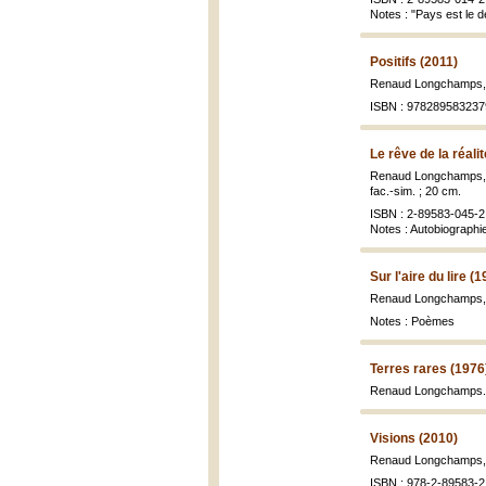
Notes : "Pays est le d
Positifs (2011)
Renaud Longchamps
ISBN : 978289583237
Le rêve de la réalit
Renaud Longchamps
fac.-sim. ; 20 cm.
ISBN : 2-89583-045-2 
Notes : Autobiographi
Sur l'aire du lire (
Renaud Longchamps
Notes : Poèmes
Terres rares (1976
Renaud Longchamps
Visions (2010)
Renaud Longchamps
ISBN : 978-2-89583-2