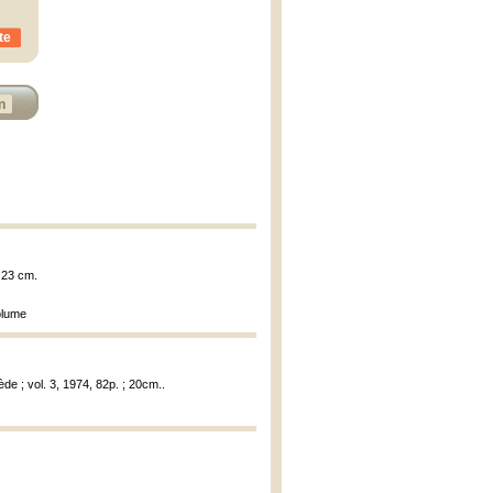
te
n
; 23 cm.
olume
ède ; vol. 3, 1974, 82p. ; 20cm..