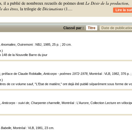
s, il a publié de nombreux recueils de poèmes dont
Le Désir de la production
,
e des êtres
, la trilogie de
Décimations
(1.
...
Lire la sui
Classé par :
Titre
Date de publicatio
,
Anomalies
, Outremont : NBJ, 1985, 25 p. ; 20 cm.
.)
o 148 de la Nouvelle Barre du jour
préface de Claude Robitaille,
Anticorps - poèmes 1972-1978
, Montréal : VLB, 1982, 376 p. 
.)
itres de ce volume sauf, "L'Etat de matière," ont dejà été publié séparément sous forme de v
.,
Anticorps - suivi de, Charpente charnelle
, Montréal : L'Aurore, Collection Lecture en vélocip
,
Babelle
, Montréal : VLB, 1981, 23 cm.