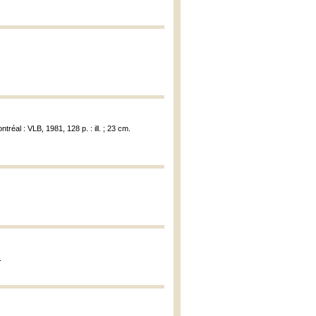
ntréal : VLB, 1981, 128 p. : ill. ; 23 cm.
.