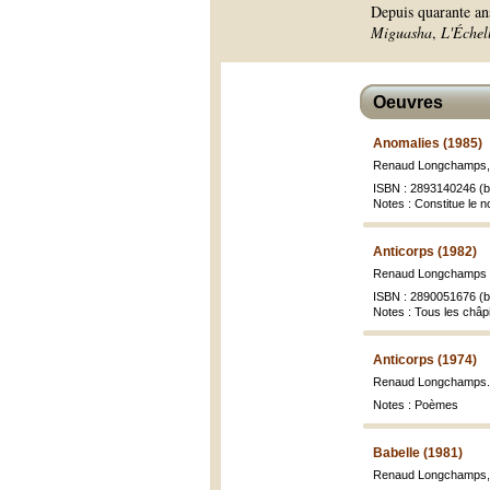
Depuis quarante an
Miguasha
,
L'Échell
Oeuvres
Anomalies (1985)
Renaud Longchamps
ISBN : 2893140246 (br
Notes : Constitue le n
Anticorps (1982)
Renaud Longchamps ; 
ISBN : 2890051676 (br
Notes : Tous les châp
Anticorps (1974)
Renaud Longchamps
Notes : Poèmes
Babelle (1981)
Renaud Longchamps