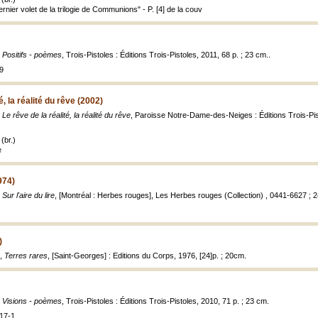
ernier volet de la trilogie de Communions" - P. [4] de la couv
,
Positifs - poèmes
, Trois-Pistoles : Éditions Trois-Pistoles, 2011, 68 p. ; 23 cm..
9
é, la réalité du rêve (2002)
,
Le rêve de la réalité, la réalité du rêve
, Paroisse Notre-Dame-des-Neiges : Éditions Trois-Pistoles
(br.)
e
1974)
,
Sur l'aire du lire
, [Montréal : Herbes rouges], Les Herbes rouges (Collection) , 0441-6627 ; 24
)
.,
Terres rares
, [Saint-Georges] : Editions du Corps, 1976, [24]p. ; 20cm.
,
Visions - poèmes
, Trois-Pistoles : Éditions Trois-Pistoles, 2010, 71 p. ; 23 cm.
17-1