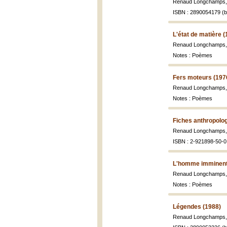
Renaud Longchamps
ISBN : 2890054179 (br
L'état de matière (
Renaud Longchamps
Notes : Poèmes
Fers moteurs (197
Renaud Longchamps
Notes : Poèmes
Fiches anthropolog
Renaud Longchamps
ISBN : 2-921898-50-0 
L'homme imminent
Renaud Longchamps
Notes : Poèmes
Légendes (1988)
Renaud Longchamps