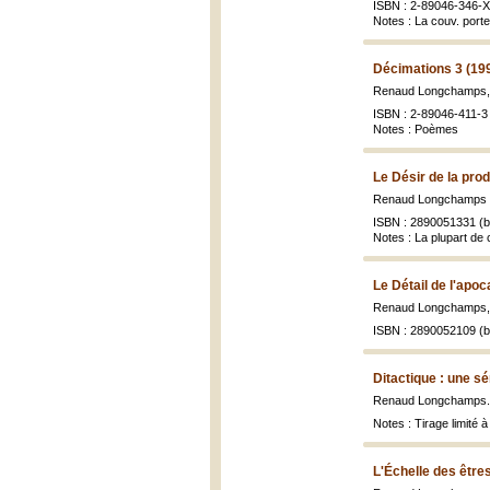
ISBN : 2-89046-346-X 
Notes : La couv. porte
Décimations 3 (19
Renaud Longchamps
ISBN : 2-89046-411-3 (
Notes : Poèmes
Le Désir de la pro
Renaud Longchamps ; 
ISBN : 2890051331 (br
Notes : La plupart d
Le Détail de l'apo
Renaud Longchamps
ISBN : 2890052109 (br
Ditactique : une s
Renaud Longchamps
Notes : Tirage limité 
L'Échelle des être