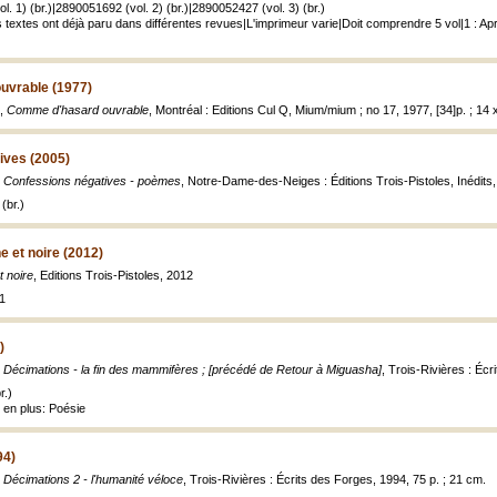
. 1) (br.)|2890051692 (vol. 2) (br.)|2890052427 (vol. 3) (br.)
 textes ont déjà paru dans différentes revues|L'imprimeur varie|Doit comprendre 5 vol|1 : Après
uvrable (1977)
.,
Comme d'hasard ouvrable
, Montréal : Editions Cul Q, Mium/mium ; no 17, 1977, [34]p. ; 14 
ives (2005)
,
Confessions négatives - poèmes
, Notre-Dame-des-Neiges : Éditions Trois-Pistoles, Inédits, 2
(br.)
e et noire (2012)
t noire
, Editions Trois-Pistoles, 2012
1
)
,
Décimations - la fin des mammifères ; [précédé de Retour à Miguasha]
, Trois-Rivières : Écr
r.)
 en plus: Poésie
94)
,
Décimations 2 - l'humanité véloce
, Trois-Rivières : Écrits des Forges, 1994, 75 p. ; 21 cm.