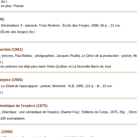
(br.)
 en plus: Poésie
96)
,
Décimations 3 - ataraxie
, Trois-Rivières : Écrits des Forges, 1996, 56 p. ; 21 cm.
Écrits des forges) (br.)
duction (1981)
[encres, Paul Bolduc ; photgraphies, Jacques Poulin],
Le Désir de la production - poésie
, Mo
.)
e ces poèmes ont déjà paru dans Hobo-Québec et La Nouvelle Barre du Jour
calypse (1985)
,
Le Détail de l'apocalypse - poésie
, Montréal : VLB, 1985, 121 p. : ill. ; 23 cm.
.)
émiotique de l'espèce (1975)
.,
Ditactique : une sémiotique de l'espèce
, [Sainte-Foy] : Editions du Corps, 1975, 25p. ; 19cm
à 200 exemplaires
s (1990)