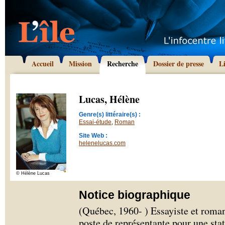
Accueil
Mission
Recherche
Dossier de presse
L
Lucas, Hélène
Genre(s) littéraire(s) :
Essai-étude
,
Roman
Site Web :
helenelucas.com
© Hélène Lucas
Notice biographique
(Québec, 1960- ) Essayiste et roma
poste de représentante pour une sta