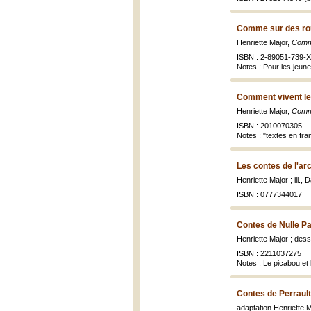
Comme sur des rou
Henriette Major,
Comme
ISBN : 2-89051-739-X
Notes : Pour les jeun
Comment vivent le
Henriette Major,
Comme
ISBN : 2010070305
Notes : "textes en fran
Les contes de l'arc
Henriette Major ; ill., 
ISBN : 0777344017
Contes de Nulle Par
Henriette Major ; des
ISBN : 2211037275
Notes : Le picabou et l
Contes de Perrault
adaptation Henriette Ma