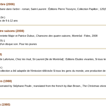
rbre (2006)
bane dans l'arbre - roman
, Saint-Laurent : Éditions Pierre Tisseyre, Collection Papillon ; 125|
(br.)
es de 9 à 12 ans
re saisons (2008)
enriette Major et Patrice Dubuc,
Chansons des quatre saisons
, Montréal : Fides, 2008
75-1
 d'un disque son. Pour les jeunes
4)
ude Lafortune,
Chez les Inuit
, St-Laurent [Ile de Montréal] : Editions Etudes vivantes, Si tous le
.
.)
ollection a été adaptée de l'émission télévisée Si tous les gens du monde, une production de
es (1988)
llustrated by Stéphane Poulin ; translated from the french by Alan Brown.,
The Christmas elve
x (1980)