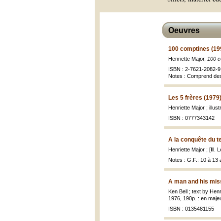
Oeuvres
100 comptines (19
Henriette Major,
100 c
ISBN : 2-7621-2082-9
Notes : Comprend des
Les 5 frères (1979
Henriette Major ; illu
ISBN : 0777343142
A la conquête du 
Henriette Major ; [Ill.
Notes : G.F.: 10 à 13
A man and his mis
Ken Bell ; text by Henr
1976, 190p. : en majeur
ISBN : 0135481155