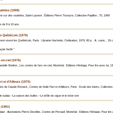
lettes (1999)
 sur des roulettes
, Saint-Laurent : Éditions Pierre Tisseyre, Collection Papillon ; 70, 1999
es de 8 à 10 ans
s Québécois (1979)
nt vivent les Québécois
, Paris : Librairie Hachette, Civilisation, 1979, 80 p. : ill., carte, ; 18 
çais facile."
-en-ciel (1976)
Danielle Shelton.,
Les contes de l'arc-en-ciel
, Montréal : Editions Héritage, Pour lire avec toi, 197
t et d'Ailleurs (1975)
sins de Claude Richard.,
Contes de Nulle Part et d'Ailleurs
, Paris : Ecole des loisirs, Collection 
e oulala.--La saison des bulles.--Le drôle de zigue et le triste sire
 (1981)
jor ; illustrations Pierre Decelles,
Contes de Perrault
, Montréal : Editions Héritage, Pour lire a