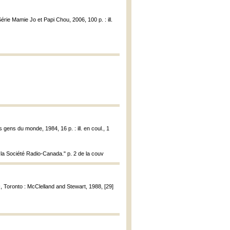
Série Mamie Jo et Papi Chou, 2006, 100 p. : ill.
s gens du monde, 1984, 16 p. : ill. en coul., 1
 la Société Radio-Canada." p. 2 de la couv
s
, Toronto : McClelland and Stewart, 1988, [29]