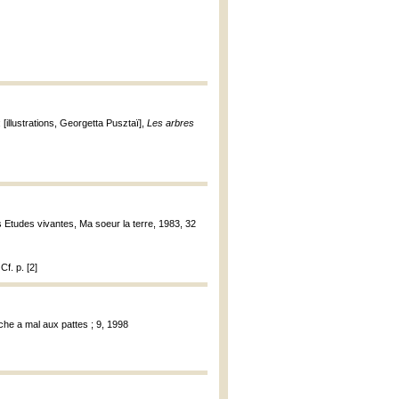
[illustrations, Georgetta Pusztaï],
Les arbres
ns Etudes vivantes, Ma soeur la terre, 1983, 32
f. p. [2]
ache a mal aux pattes ; 9, 1998