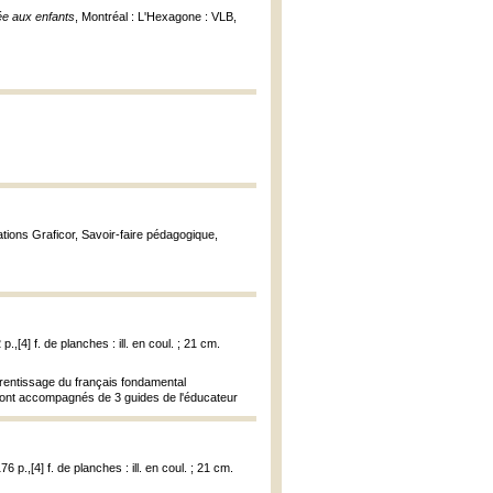
ée aux enfants
, Montréal : L'Hexagone : VLB,
cations Graficor, Savoir-faire pédagogique,
.,[4] f. de planches : ill. en coul. ; 21 cm.
prentissage du français fondamental
 sont accompagnés de 3 guides de l'éducateur
6 p.,[4] f. de planches : ill. en coul. ; 21 cm.