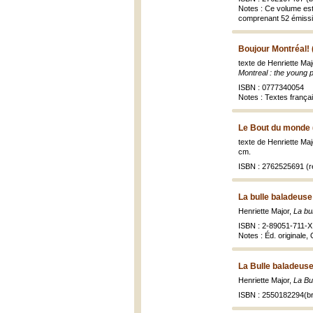
Notes : Ce volume est
comprenant 52 émissio
Boujour Montréal! 
texte de Henriette Maj
Montreal : the young p
ISBN : 0777340054
Notes : Textes frança
Le Bout du monde 
texte de Henriette Majo
cm.
ISBN : 2762525691 (re
La bulle baladeuse
Henriette Major,
La bu
ISBN : 2-89051-711-X
Notes : Éd. originale,
La Bulle baladeuse
Henriette Major,
La Bu
ISBN : 2550182294(br