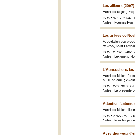
Les ailleurs (2007)
Henriette Major ; Phili
ISBN : 978-2-89647-0
Notes : Poèmes|Pour e
Les arbres de Noël
Association des produc
de Noël
, Saint-Lambert
ISBN : 2-7625-7462-5 
Notes : Lexique: p. 4
L'Atmosphère, les 
Henriette Major ; [con
p. : ill. en coul. ; 26 cm
ISBN : 276070100X (b
Notes : La présente co
Attention fantôme 
Henriette Major ; illus
ISBN : 2-922225-16-X
Notes : Pour les jeun
Avec des yeux d'e