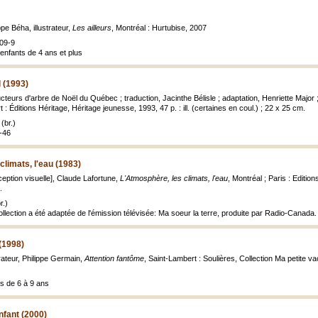
ppe Béha, illustrateur,
Les ailleurs
, Montréal : Hurtubise, 2007
09-9
nfants de 4 ans et plus
 (1993)
teurs d'arbre de Noël du Québec ; traduction, Jacinthe Bélisle ; adaptation, Henriette Major ; 
 : Éditions Héritage, Héritage jeunesse, 1993, 47 p. : ill. (certaines en coul.) ; 22 x 25 cm.
(br.)
5-46
climats, l'eau (1983)
ception visuelle], Claude Lafortune,
L'Atmosphère, les climats, l'eau
, Montréal ; Paris : Editio
.
r.)
llection a été adaptée de l'émission télévisée: Ma soeur la terre, produite par Radio-Canada. C
(1998)
trateur, Philippe Germain,
Attention fantôme
, Saint-Lambert : Soulières, Collection Ma petite v
es de 6 à 9 ans
nfant (2000)