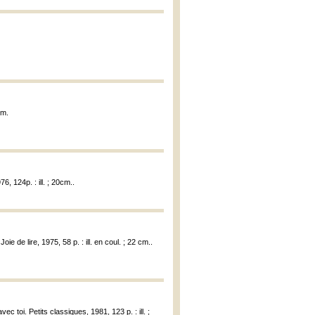
cm.
6, 124p. : ill. ; 20cm..
Joie de lire, 1975, 58 p. : ill. en coul. ; 22 cm..
vec toi. Petits classiques, 1981, 123 p. : ill. ;