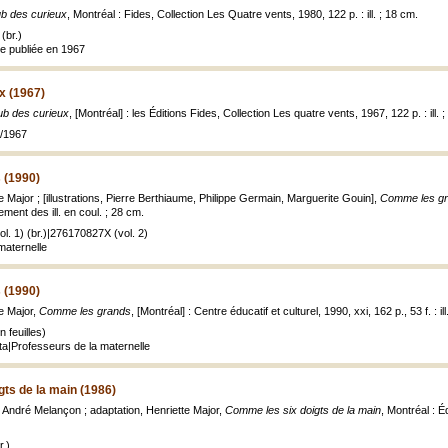
ub des curieux
, Montréal : Fides, Collection Les Quatre vents, 1980, 122 p. : ill. ; 18 cm.
(br.)
ale publiée en 1967
x (1967)
ub des curieux
, [Montréal] : les Éditions Fides, Collection Les quatre vents, 1967, 122 p. : ill. 
2/1967
 (1990)
e Major ; [illustrations, Pierre Berthiaume, Philippe Germain, Marguerite Gouin],
Comme les g
lement des ill. en coul. ; 28 cm.
l. 1) (br.)|276170827X (vol. 2)
maternelle
 (1990)
te Major,
Comme les grands
, [Montréal] : Centre éducatif et culturel, 1990, xxi, 162 p., 53 f. : il
 feuilles)
ata|Professeurs de la maternelle
ts de la main (1986)
, André Melançon ; adaptation, Henriette Major,
Comme les six doigts de la main
, Montréal : É
.)