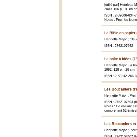
[édité par] Henriette 
2000, 166 p. : ill. en c
ISBN : 2-89006-634-7 
Notes : Pour les jeun
La Bible en papier
Henriette Major ; Clau
ISBN : 2762107962
La boîte à idées (1
Henriette Major,
La boî
1992, 128 p. ; 26 cm.
ISBN : 2-89242-266-3 
Les Boucaniers d'
Henriette Major ; Pie
ISBN : 2762107393 (br
Notes : Ce volume est 
comprenant 52 émissio
Les Boucaniers et
Henriette Major ; Pie
ISBN : 2762107407 (br