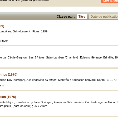
Lire la sui
Classé par :
Titre
Date de publicatio
99)
omptines
, Saint-Laurent : Fides, 1999
 index
)
stré par Cécile Gagnon.,
Les 5 frères
, Saint-Lambert [Chambly] : Editions Héritage, Brindille, 1979
temps (1970)
 Louise Roy-Kerrigan],
A la conquête du temps
, Montréal : Education nouvelle, Karim ; 3, 1970, 
 ans
sion (1976)
iette Major ; translation by Jane Springer.,
A man and his mission - Cardinal Léger in Africa
, 
e ptie ill. (part. en coul.) ; 25 x 27cm.