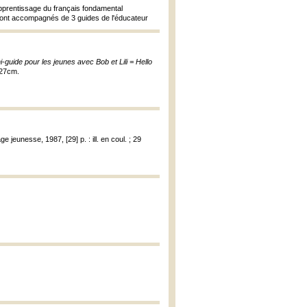
apprentissage du français fondamental
 sont accompagnés de 3 guides de l'éducateur
i-guide pour les jeunes avec Bob et Lili = Hello
; 27cm.
e jeunesse, 1987, [29] p. : ill. en coul. ; 29