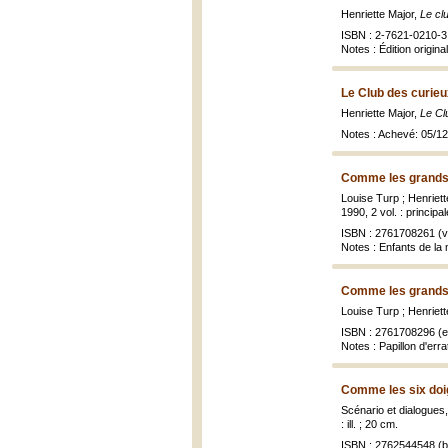
Henriette Major,
Le cl
ISBN : 2-7621-0210-3 
Notes : Édition origin
Le Club des curieu
Henriette Major,
Le Cl
Notes : Achevé: 05/1
Comme les grands
Louise Turp ; Henriett
1990, 2 vol. : principa
ISBN : 2761708261 (vo
Notes : Enfants de la 
Comme les grands
Louise Turp ; Henriet
ISBN : 2761708296 (en
Notes : Papillon d'err
Comme les six doig
Scénario et dialogues
: ill. ; 20 cm.
ISBN : 2762544548 (br