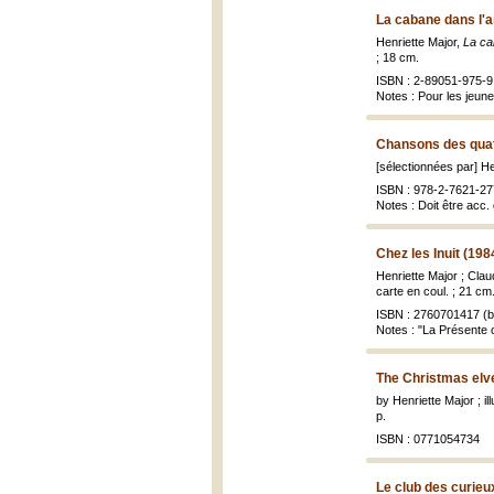
La cabane dans l'a
Henriette Major,
La ca
; 18 cm.
ISBN : 2-89051-975-9 
Notes : Pour les jeun
Chansons des quat
[sélectionnées par] H
ISBN : 978-2-7621-27
Notes : Doit être acc.
Chez les Inuit (198
Henriette Major ; Cla
carte en coul. ; 21 cm
ISBN : 2760701417 (br
Notes : "La Présente c
The Christmas elv
by Henriette Major ; i
p.
ISBN : 0771054734
Le club des curieu