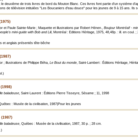
 le deuxième de trois livres de bord du Mouton Blanc. Ces livres font partie d'un système d'
ns de télévision intitulées "Les Boucaniers d'eau douce" pour les jeunes de 9 à 15 ans. Ils
(1975)
or et Paule Sainte-Marie ; Maquette et illustrations par Robert Hénen.,
Boujour Montréal! - min
eople's mini-guide with Bob and Lili
, Montréal : Editions Héritage, 1975, 48,48p. : ill. en coul. 
is et anglais présentés tête-bêche
(1987)
r ; illustrations de Philippe Béha,
Le Bout du monde
, Saint-Lambert : Éditions Héritage, Héritag
l.)
 (1998)
lle baladeuse
, Saint-Laurent : Éditions Pierre Tisseyre, Sésame ; 11, 1998
 Québec : Musée de la civilisation, 1987|Pour les jeunes
 (1987)
lle baladeuse
, Québec : Musée de la civilisation, 1987, 30 p. ; 28 cm.
.)