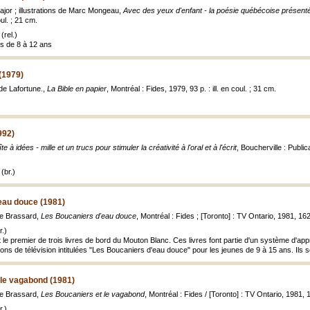
Major ; illustrations de Marc Mongeau,
Avec des yeux d'enfant - la poésie québécoise présent
oul. ; 21 cm.
(rel.)
es de 8 à 12 ans
 (1979)
de Lafortune.,
La Bible en papier
, Montréal : Fides, 1979, 93 p. : ill. en coul. ; 31 cm.
992)
te à idées - mille et un trucs pour stimuler la créativité à l'oral et à l'écrit
, Boucherville : Publi
(br.)
eau douce (1981)
rre Brassard,
Les Boucaniers d'eau douce
, Montréal : Fides ; [Toronto] : TV Ontario, 1981, 162 p
.)
le premier de trois livres de bord du Mouton Blanc. Ces livres font partie d'un système d'ap
ns de télévision intitulées "Les Boucaniers d'eau douce" pour les jeunes de 9 à 15 ans. Ils
 le vagabond (1981)
rre Brassard,
Les Boucaniers et le vagabond
, Montréal : Fides / [Toronto] : TV Ontario, 1981, 17
.)