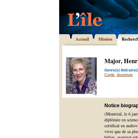
Accueil
Mission
Recherc
Major, Henr
Genre(s) littéraire(s
Conte
,
Jeunesse
Notice biogra
(Montréal, le 6 ja
diplômée en science
certificat en audiov
vivre que de sa plum
billets, matériel éd