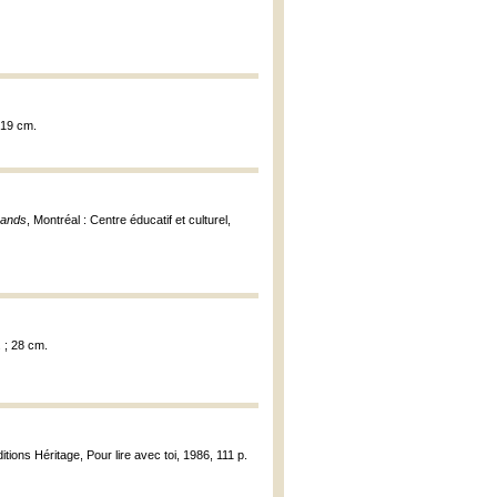
; 19 cm.
rands
, Montréal : Centre éducatif et culturel,
l. ; 28 cm.
ditions Héritage, Pour lire avec toi, 1986, 111 p.