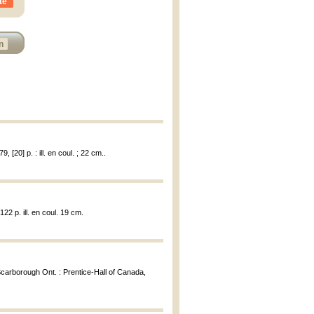
te
n
, [20] p. : ill. en coul. ; 22 cm..
122 p. ill. en coul. 19 cm.
Scarborough Ont. : Prentice-Hall of Canada,