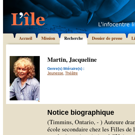
Accueil
Mission
Recherche
Dossier de presse
L
Martin, Jacqueline
Genre(s) littéraire(s) :
Jeunesse
,
Théâtre
Notice biographique
(Timmins, Ontario, - ) Auteure dram
école secondaire chez les Filles de 