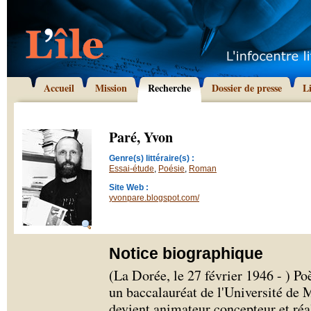
Accueil
Mission
Recherche
Dossier de presse
L
Paré, Yvon
Genre(s) littéraire(s) :
Essai-étude
,
Poésie
,
Roman
Site Web :
yvonpare.blogspot.com/
Notice biographique
(La Dorée, le 27 février 1946 - ) Po
un baccalauréat de l'Université de 
devient animateur concepteur et réal