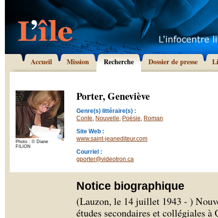
Accueil
Mission
Recherche
Dossier de presse
L
Porter, Geneviève
Genre(s) littéraire(s) :
Conte
,
Nouvelle
,
Poésie
,
Roman
Site Web :
www.saint-jeanediteur.com
Photo : © Diane
FILION
Courriel :
gporter@videotron.ca
Notice biographique
(Lauzon, le 14 juillet 1943 - ) Nouv
études secondaires et collégiales à 