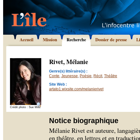
Accueil
Mission
Recherche
Dossier de presse
L
Rivet, Mélanie
Genre(s) littéraire(s) :
Conte
,
Jeunesse
,
Poésie
,
Récit
,
Théâtre
Site Web :
artato1.wixsite.com/melanierivet
Crédit photo : Sue Mills
Notice biographique
Mélanie Rivet est auteure, langagiè
en théâtre, en lettres et en traduc