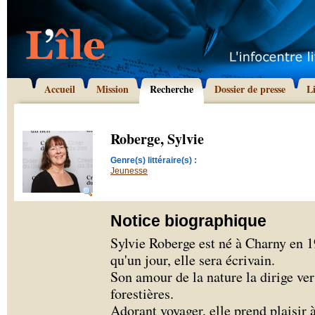
Accueil
Mission
Recherche
Dossier de presse
L
Roberge, Sylvie
Genre(s) littéraire(s) :
Jeunesse
Notice biographique
Sylvie Roberge est né à Charny en 19
qu'un jour, elle sera écrivain.
Son amour de la nature la dirige ve
forestières.
Adorant voyager, elle prend plaisir