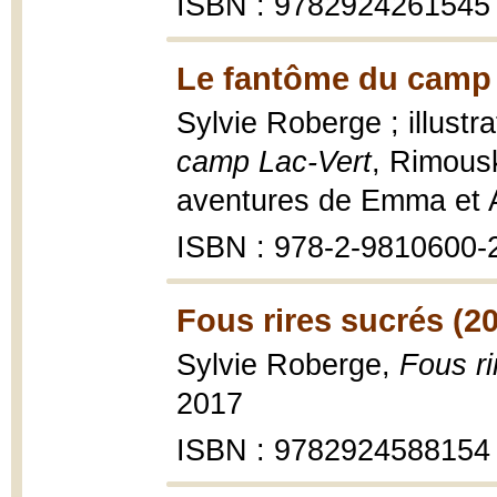
ISBN : 9782924261545
Le fantôme du camp 
Sylvie Roberge ; illustr
camp Lac-Vert
, Rimousk
aventures de Emma et An
ISBN : 978-2-9810600-
Fous rires sucrés (2
Sylvie Roberge,
Fous ri
2017
ISBN : 9782924588154