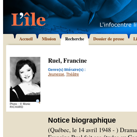
Accueil
Mission
Recherche
Dossier de presse
L
Ruel, Francine
Genre(s) littéraire(s) :
Jeunesse
,
Théâtre
Photo : © Monic
RICHARD
Notice biographique
(Québec, le 14 avril 1948 - ) Drama