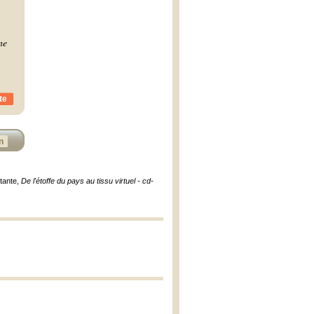
ne
te
n
stante,
De l'étoffe du pays au tissu virtuel - cd-