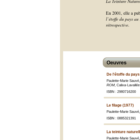
La Teinture Nature
En 2001, elle a p
l’étoffe du pays au 
rétrospective
.
Oeuvres
De l'étoffe du pays
Paulette-Marie Sauvé, 
ROM
, Calixa-Lavallée
ISBN : 2980716200
Le filage (1977)
Paulette-Marie Sauvé
ISBN : 0885321391
La teinture nature
Paulette-Marie Sauvé