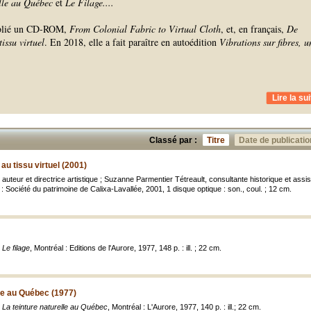
lle au Québec
et
Le Filage.
...
ublié un CD-ROM,
F
rom Colonial Fabric to Virtual Cloth
, et, en français,
De
tissu virtuel
. En 2018, elle a fait paraître en autoédition
Vibrations sur fibres, u
Lire la sui
Classé par :
Titre
Date de publicatio
 au tissu virtuel (2001)
auteur et directrice artistique ; Suzanne Parmentier Tétreault, consultante historique et assi
 : Société du patrimoine de Calixa-Lavallée, 2001, 1 disque optique : son., coul. ; 12 cm.
,
Le filage
, Montréal : Editions de l'Aurore, 1977, 148 p. : ill. ; 22 cm.
lle au Québec (1977)
,
La teinture naturelle au Québec
, Montréal : L'Aurore, 1977, 140 p. : ill.; 22 cm.