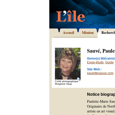
Accueil
Mission
Recherc
Sauvé, Paul
Genre(s) littéraire(s
Essai-étude
,
Guide
Site Web :
paulettesauve.com
Crédit photographique :
Morganne Gaup
Notice biogra
Paulette-Marie Sau
Originaire de North
artiste en art visu