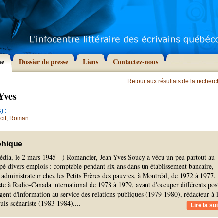
he
Dossier de presse
Liens
Contactez-nous
Retour aux résultats de la recher
Yves
) :
cit
,
Roman
phique
édia, le 2 mars 1945 - ) Romancier, Jean-Yves Soucy a vécu un peu partout au
pé divers emplois : comptable pendant six ans dans un établissement bancaire,
et administrateur chez les Petits Frères des pauvres, à Montréal, de 1972 à 1977. 
iste à Radio-Canada international de 1978 à 1979, avant d'occuper différents pos
ent d'information au service des relations publiques (1979-1980), rédacteur à 
uis scénariste (1983-1984).
...
Lire la sui