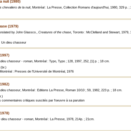
a nuit (1980)
s chevaliers de la nuit
, Montréal : La Presse, Collection Romans d'aujourd'hui, 1980, 329 p. ;
hase (1979)
anslated by John Glassco.,
Creatures of the chase
, Toronto : McClelland and Stewart, 1979, 
: Un dieu chasseur
(1997)
dieu chasseur - roman
, Montréal : Typo, Typo ; 128, 1997, 252, [1] p. ; 18 cm.
(br.)
Montréal : Presses de l'Université de Montréal, 1976
(1982)
 dieu chasseur
, Montréal : Editions La Presse, Roman 10/10 ; 59, 1982, 223 p. ; 18 cm.
.)
commentaires critiques suscités par l'oeuvre à sa parution
(1978)
 dieu chasseur - roman
, Montréal : La Presse, 1978, 214p. ; 21cm.