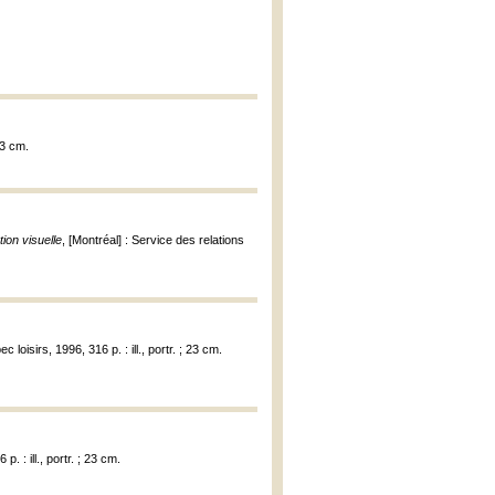
23 cm.
ion visuelle
, [Montréal] : Service des relations
 loisirs, 1996, 316 p. : ill., portr. ; 23 cm.
. : ill., portr. ; 23 cm.