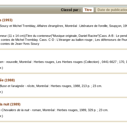
Classé par :
Titre
Date de publicatio
s (1993)
Soucy et Michel Tremblay,
Affaires étrangères
, Montréal : Littérature de l'oreille, Soupçon, 
neur (11 x 14 cm)|Titre du conteneur|"Musique originale, Daniel Racine"|Cass. A-B : Le pendu
 contes de Michel Tremblay. Cass. C-D : L'étranger au ballon rouge ; Les défenseurs de l'hum
 contes de Jean-Yves Soucy
n - nouvelle
, Montréal : Herbes rouges, Les Herbes rouges (Collection) , 0441-6627 ; 170, 198
r.)
née (1988)
Buse et l'araignée - récits
, Montréal : Herbes rouges, 1988, 213 p. ; 23 cm.
.)
a nuit (1989)
 Chevaliers de la nuit - roman
, Montréal : Herbes rouges, 1989, 329 p. ; 23 cm.
r.)