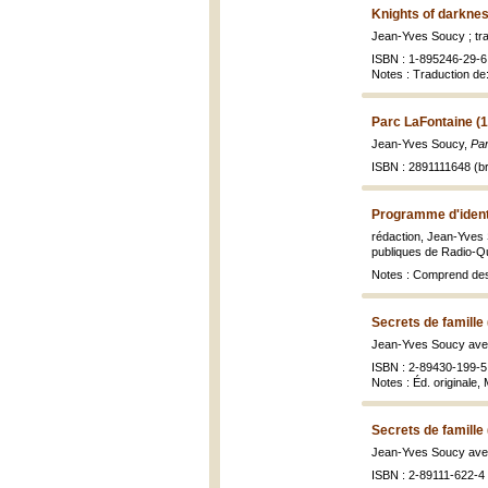
Knights of darknes
Jean-Yves Soucy ; tr
ISBN : 1-895246-29-6 
Notes : Traduction de
Parc LaFontaine (
Jean-Yves Soucy,
Par
ISBN : 2891111648 (br
Programme d'identi
rédaction, Jean-Yves 
publiques de Radio-Qué
Notes : Comprend des
Secrets de famille
Jean-Yves Soucy avec
ISBN : 2-89430-199-5 
Notes : Éd. originale,
Secrets de famille
Jean-Yves Soucy avec
ISBN : 2-89111-622-4 