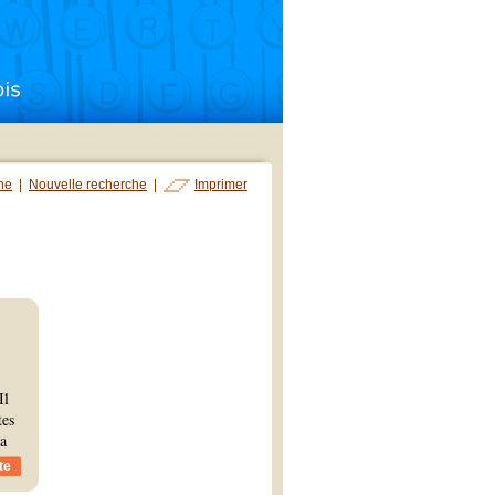
che
|
Nouvelle recherche
|
Imprimer
Il
tes
la
te