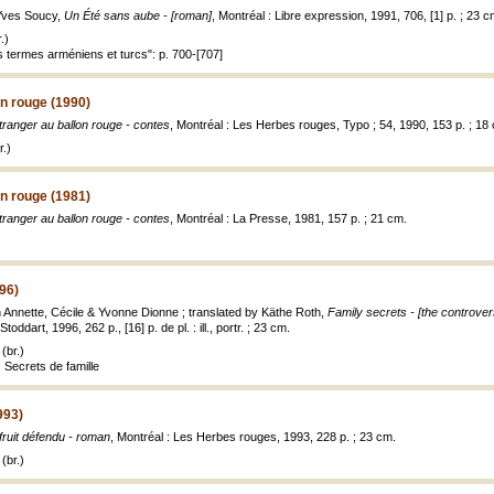
Yves Soucy,
Un Été sans aube - [roman]
, Montréal : Libre expression, 1991, 706, [1] p. ; 23 c
.)
s termes arméniens et turcs": p. 700-[707]
on rouge (1990)
tranger au ballon rouge - contes
, Montréal : Les Herbes rouges, Typo ; 54, 1990, 153 p. ; 18
.)
on rouge (1981)
tranger au ballon rouge - contes
, Montréal : La Presse, 1981, 157 p. ; 21 cm.
96)
Annette, Cécile & Yvonne Dionne ; translated by Käthe Roth,
Family secrets - [the controver
Stoddart, 1996, 262 p., [16] p. de pl. : ill., portr. ; 23 cm.
(br.)
 Secrets de famille
993)
fruit défendu - roman
, Montréal : Les Herbes rouges, 1993, 228 p. ; 23 cm.
(br.)