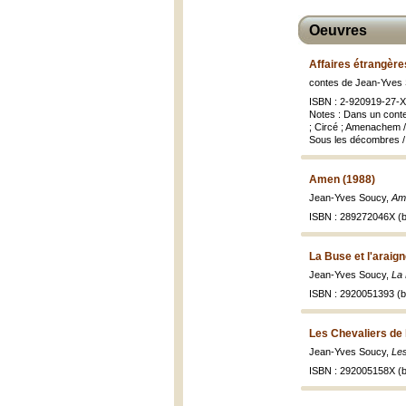
Oeuvres
Affaires étrangère
contes de Jean-Yves 
ISBN : 2-920919-27-X
Notes : Dans un conte
; Circé ; Amenachem /
Sous les décombres /
Amen (1988)
Jean-Yves Soucy,
Ame
ISBN : 289272046X (b
La Buse et l'araig
Jean-Yves Soucy,
La 
ISBN : 2920051393 (br
Les Chevaliers de l
Jean-Yves Soucy,
Les
ISBN : 292005158X (b