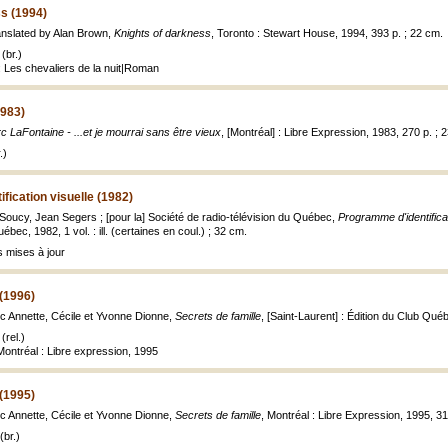
s (1994)
anslated by Alan Brown,
Knights of darkness
, Toronto : Stewart House, 1994, 393 p. ; 22 cm.
(br.)
: Les chevaliers de la nuit|Roman
1983)
c LaFontaine - ...et je mourrai sans être vieux
, [Montréal] : Libre Expression, 1983, 270 p. ; 
.)
fication visuelle (1982)
Soucy, Jean Segers ; [pour la] Société de radio-télévision du Québec,
Programme d'identificat
bec, 1982, 1 vol. : ill. (certaines en coul.) ; 32 cm.
 mises à jour
 (1996)
 Annette, Cécile et Yvonne Dionne,
Secrets de famille
, [Saint-Laurent] : Édition du Club Québec
(rel.)
 Montréal : Libre expression, 1995
 (1995)
 Annette, Cécile et Yvonne Dionne,
Secrets de famille
, Montréal : Libre Expression, 1995, 316 p
(br.)