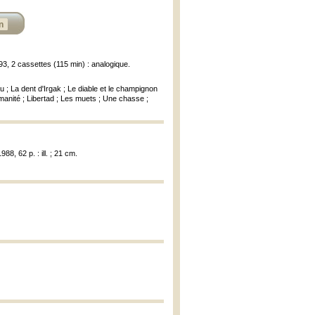
n
1993, 2 cassettes (115 min) : analogique.
 ; La dent d'Irgak ; Le diable et le champignon
anité ; Libertad ; Les muets ; Une chasse ;
8, 62 p. : ill. ; 21 cm.