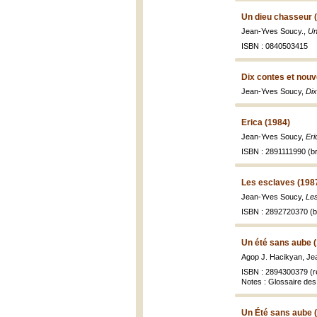
Un dieu chasseur 
Jean-Yves Soucy.,
Un
ISBN : 0840503415
Dix contes et nouv
Jean-Yves Soucy,
Dix
Erica (1984)
Jean-Yves Soucy,
Eri
ISBN : 2891111990 (br
Les esclaves (198
Jean-Yves Soucy,
Les
ISBN : 2892720370 (br
Un été sans aube 
Agop J. Hacikyan, J
ISBN : 2894300379 (re
Notes : Glossaire des
Un Été sans aube 