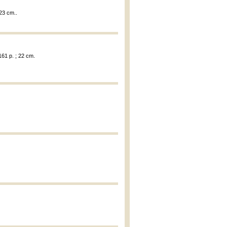
 23 cm..
161 p. ; 22 cm.