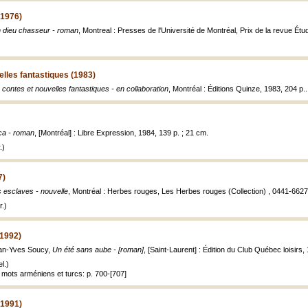
(1976)
 dieu chasseur - roman
, Montreal : Presses de l'Université de Montréal, Prix de la revue Ét
elles fantastiques (1983)
 contes et nouvelles fantastiques - en collaboration
, Montréal : Éditions Quinze, 1983, 204 p..
ca - roman
, [Montréal] : Libre Expression, 1984, 139 p. ; 21 cm.
.)
7)
 esclaves - nouvelle
, Montréal : Herbes rouges, Les Herbes rouges (Collection) , 0441-6627 
.)
(1992)
ean-Yves Soucy,
Un été sans aube - [roman]
, [Saint-Laurent] : Édition du Club Québec loisirs, 
l.)
 mots arméniens et turcs: p. 700-[707]
(1991)