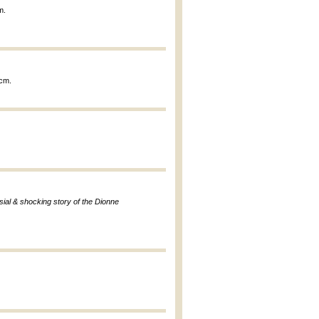
m.
 cm.
sial & shocking story of the Dionne