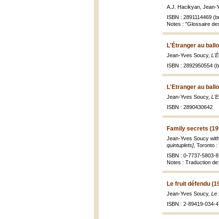
A.J. Hacikyan, Jean-
ISBN : 2891114469 (br
Notes : "Glossaire de
L'Étranger au ball
Jean-Yves Soucy,
L'É
ISBN : 2892950554 (br
L'Etranger au ball
Jean-Yves Soucy,
L'E
ISBN : 2890430642
Family secrets (19
Jean-Yves Soucy with 
quintuplets]
, Toronto : 
ISBN : 0-7737-5803-8 
Notes : Traduction de:
Le fruit défendu (1
Jean-Yves Soucy,
Le 
ISBN : 2-89419-034-4 