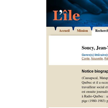
Accueil
Mission
Recherc
Soucy, Jean-
Genre(s) littéraire(s
Conte
,
Nouvelle
,
Ré
Notice biogra
(Causapscal, Matap
Québec et il a occu
travailleur social 
est ensuite journal
à Radio-Québec : ag
pige (1980-1983) p