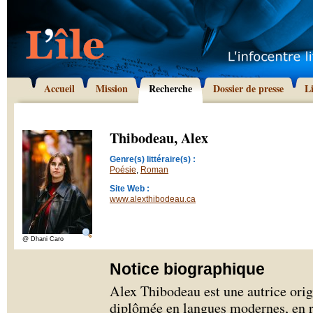
Accueil
Mission
Recherche
Dossier de presse
L
Thibodeau, Alex
Genre(s) littéraire(s) :
Poésie
,
Roman
Site Web :
www.alexthibodeau.ca
@ Dhani Caro
Notice biographique
Alex Thibodeau est une autrice orig
diplômée en langues modernes, en r