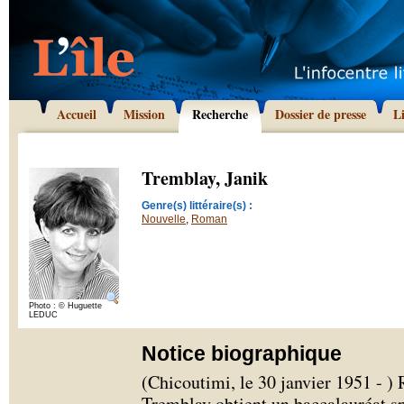
Accueil
Mission
Recherche
Dossier de presse
L
Tremblay, Janik
Genre(s) littéraire(s) :
Nouvelle
,
Roman
Photo : © Huguette
LEDUC
Notice biographique
(Chicoutimi, le 30 janvier 1951 - ) 
Tremblay obtient un baccalauréat spé