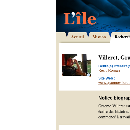
Accueil
Mission
Recherc
Villeret, G
Genre(s) littéraire(s
Récit
,
Roman
Site Web :
www.graemevilleret
Notice biogra
Graeme Villeret est
écrire des histoires
commencé à travail