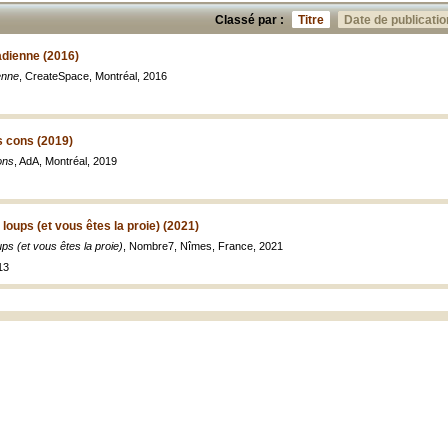
Classé par :
Titre
Date de publicatio
dienne (2016)
enne
, CreateSpace, Montréal, 2016
s cons (2019)
ons
, AdA, Montréal, 2019
ups (et vous êtes la proie) (2021)
s (et vous êtes la proie)
, Nombre7, Nîmes, France, 2021
13