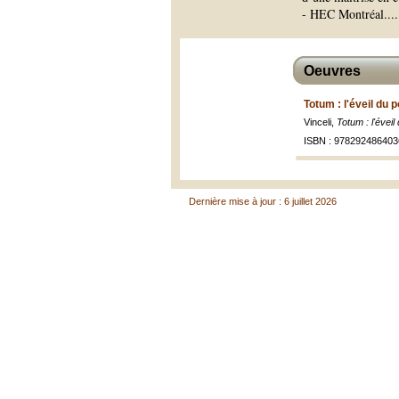
- HEC Montréal.
...
Oeuvres
Totum : l'éveil du 
Vinceli,
Totum : l'éveil
ISBN : 9782924864036
Dernière mise à jour : 6 juillet 2026