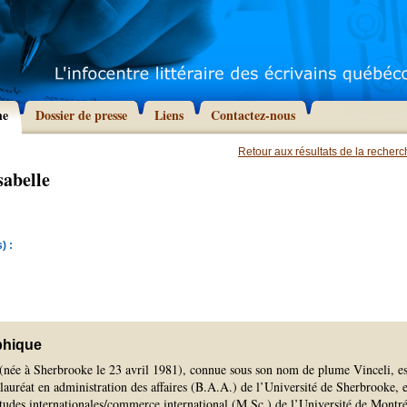
he
Dossier de presse
Liens
Contactez-nous
Retour aux résultats de la recher
sabelle
) :
phique
 (née à Sherbrooke le 23 avril 1981), connue sous son nom de plume Vinceli, es
alauréat en administration des affaires (B.A.A.) de l’Université de Sherbrooke, e
études internationales/commerce international (M.Sc.) de l’Université de Montré