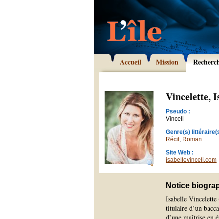
Accueil
Mission
Recherc
Vincelette, I
Pseudo :
Vinceli
Genre(s) littéraire(s
Récit
,
Roman
Site Web :
isabellevinceli.com
Notice biogra
Isabelle Vincelette
titulaire d’un bacc
d’une maîtrise en 