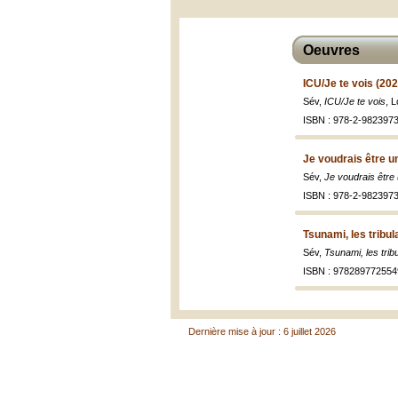
Oeuvres
ICU/Je te vois (202
Sév,
ICU/Je te vois
, 
ISBN : 978-2-9823973
Je voudrais être 
Sév,
Je voudrais êtr
ISBN : 978-2-9823973
Tsunami, les tribul
Sév,
Tsunami, les trib
ISBN : 978289772554
Dernière mise à jour : 6 juillet 2026