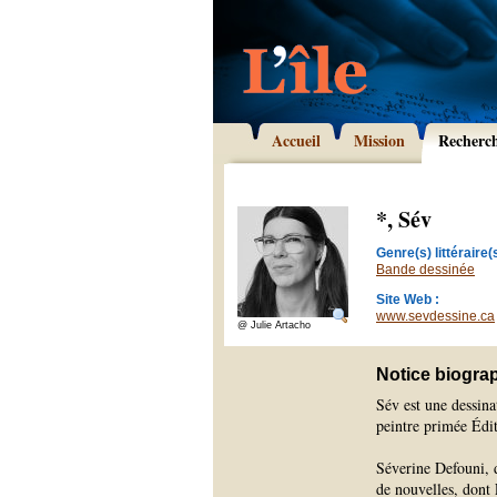
Accueil
Mission
Recherc
*, Sév
Genre(s) littéraire(s
Bande dessinée
Site Web :
www.sevdessine.ca
@ Julie Artacho
Notice biogra
Sév est une dessina
peintre primée Édit
Séverine Defouni, 
de nouvelles, dont