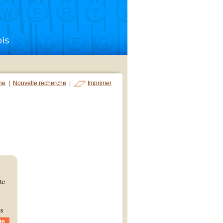
che
|
Nouvelle recherche
|
Imprimer
te
es
te