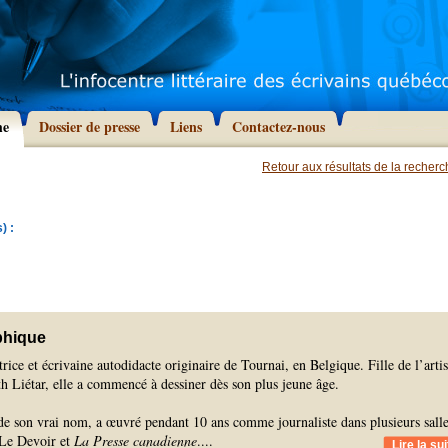
he
Dossier de presse
Liens
Contactez-nous
Retour aux résultats de la recher
) :
phique
trice et écrivaine autodidacte originaire de Tournai, en Belgique. Fille de l’artis
h Liétar, elle a commencé à dessiner dès son plus jeune âge.
de son vrai nom, a œuvré pendant 10 ans comme journaliste dans plusieurs sall
 Le Devoir et
La
Presse canadienne
.
...
Lire la sui