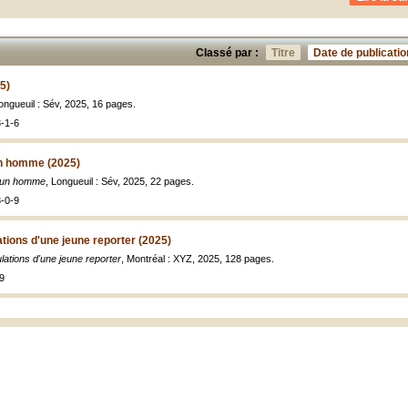
Classé par :
Titre
Date de publicatio
5)
Longueuil : Sév, 2025, 16 pages.
-1-6
un homme (2025)
e un homme
, Longueuil : Sév, 2025, 22 pages.
-0-9
ations d'une jeune reporter (2025)
ulations d'une jeune reporter
, Montréal : XYZ, 2025, 128 pages.
9